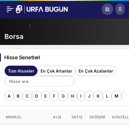
Haberler
Borsa
Borsa
Hisse Senetleri
Tüm Hisseler
En Çok Artanlar
En Çok Azalanlar
A
B
C
D
E
F
G
H
I
J
K
L
M
N
MENKUL
ALIŞ
SATIŞ
DEĞIŞIM
GÜNCEL