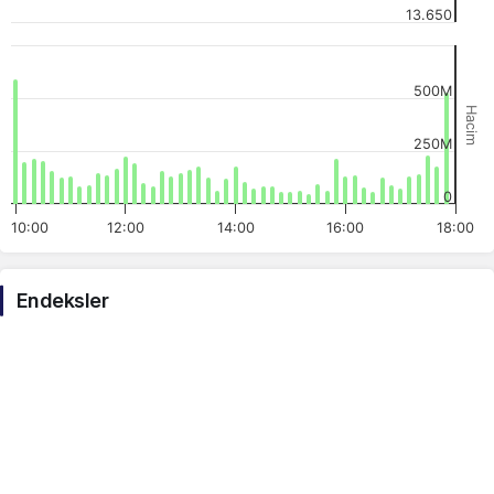
ALCAR
716,50
716.5
-0.76
18:
13.650
ALCTL
134,70
134.7
-0.96
18:
500M
ALFAS
37,32
37.32
-0.37
18:
Hacim
250M
ALGYO
5,86
5.86
-5.33
18:
0
ALKA
11,56
11.56
5
18:
10:00
12:00
14:00
16:00
18:00
ALKIM
17,12
17.12
0.41
18:
Endeksler
ALKLC
341,00
341
-1.23
18:
ALTNY
14,76
14.76
2.22
18:
ALVES
3,39
3.39
-0.88
18:
ANELE
17,55
17.55
5.91
18: