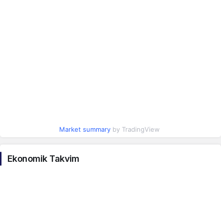
ANGEN
10,44
10.44
0.97
18:
ANHYT
110,50
110.5
0.18
18:
ANSGR
26,02
26.02
0.85
18:
APBDL
34,01
34.01
-0.67
18:
APGLD
557,50
557.5
-1.98
18:
APLIB
44,10
44.1
-0.29
18:
Market summary
by TradingView
APMDL
24,12
24.12
-1.11
18:
Ekonomik Takvim
APX30
36,01
36.01
-0.96
18:
ARASE
93,70
93.7
4.87
18:
ARCLK
109,60
109.6
-1.08
18: