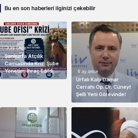
1 ay önce
BAHKM
138,80
138.8
-2.66
18:
Bu en son haberleri ilginizi çekebilir
Abacı ve Abul Ailelerinin Mutlu Günü!
BAKAB
41,34
41.34
-2.68
18:
BALAT
96,05
96.05
-1.99
18:
BALSU
3 ay önce
14,41
14.41
-0.48
18:
Şanlıurfa Atçılık
BANVT
154,20
154.2
0.26
18:
Camiasında Kriz: Şube
Yönetimi İhraç Edildi,
6 ay önce
BARMA
48,60
48.6
0.7
18:
Ofisin Taşınmasına
Urfalı Kalp Damar
Tepki Büyüyor!
Cerrahı Op. Dr. Cüneyt
BASCM
13,55
13.55
0.89
18:
Şelli Yeni Görevinde!
BASGZ
50,35
50.35
-0.89
18:
BAYRK
4,65
4.65
-0.21
18:
BEGYO
4,66
4.66
-3.72
18: