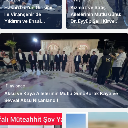
Hasan İzol’un Girişimi
Kızmaz ve Satış
BOBET
19,30
19.3
-0.16
18:
İle Viranşehir’de
Ailelerinin Mutlu Günü:
BORLS
Yıldırım ve Ensal
Dr. Eyyüp Şelli Kirve
2,94
2.94
-5.77
18:
Aileleri Barıştı
Oldu
BORSK
6,70
6.7
-1.76
18:
BOSSA
6,46
6.46
1.41
18:
BRISA
81,00
81
-3.11
18:
BRKO
10,98
10.98
-5.75
18:
BRKSN
9,08
9.08
-1.2
18:
11 ay önce
Aksu ve Kaya Ailelerinin Mutlu GünüBurak Kaya ve
BRKVY
90,25
90.25
-3.01
18:
Şevval Aksu Nişanlandı!
BRLSM
14,78
14.78
0
18:
BRMEN
8,45
8.45
-0.94
18: