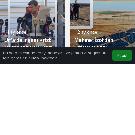
BRSAN
519,50
519.5
-1.24
18:
BRYAT
2.150,00
2.15
0.47
18:
11 ay önce
12 ay önce
BSOKE
33,32
33.32
-1.94
18:
Urfa’da İnşaat Krizi:
Mehmet İzol’dan
Müteahhit Şov Yaptı,
Urfaya Büyük
BTCIM
6,06
6.06
-2.88
18:
Bu web sitesinde en iyi deneyimi yaşamanızı sağlamak
Yapı Denetim Firmaları
Yatırım;”Ağam Enerji ve
Kabul
için çerezler kullanılmaktadır.
Anasayfa
İletişim
WhatsApp
Instagram
Sert Karşılık Verdi!
Ervazilan Enerji’den
BUCIM
6,03
6.03
-0.82
18:
Çiftçilere Destek!
BULGS
45,44
45.44
0.09
18:
BURCE
42,00
42
0.62
18:
1 yıl önce
Sulama Kanalında
BURVA
806,00
806
3.33
18:
Kaybolan Gençten Acı
Haber: 4 Gün Sonra
BVSAN
110,40
110.4
2.7
18:
1 yıl önce
Cesedi Bulundu!
BYDNR
Ali Koç’tan Ayrılık
40,10
40.1
3.83
18: