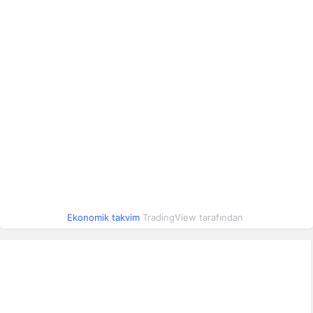
ARDYZ
39,66
39.66
-2.07
18:
ARENA
24,86
24.86
0.73
18:
ARFYE
28,36
28.36
-0.14
18:
ARMGD
116,10
116.1
8.71
18:
ARSAN
3,69
3.69
-1.86
18:
ARTMS
42,02
42.02
-1.5
18:
ARZUM
3,25
3.25
9.8
18:
Ekonomik takvim
TradingView tarafından
ASELS
330,50
330.5
-1.78
18:
ASGYO
10,61
10.61
0.47
18:
ASTOR
206,50
206.5
-0.63
18: