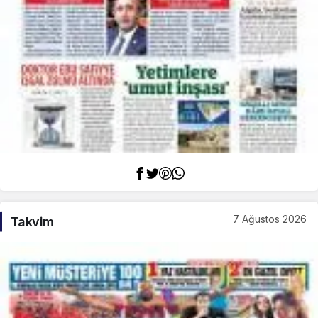
7 Ağustos 2026
Takvim