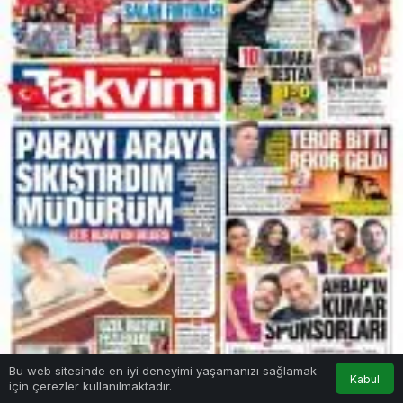
Bu web sitesinde en iyi deneyimi yaşamanızı sağlamak
Kabul
için çerezler kullanılmaktadır.
Anasayfa
İletişim
WhatsApp
Instagram