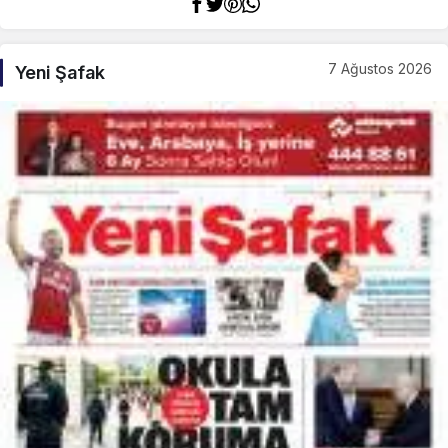
7 Ağustos 2026
Yeni Şafak