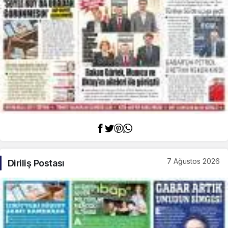
7 Ağustos 2026
Diriliş Postası