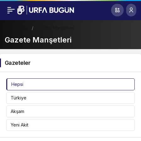
Haberler
Gazete Manşetleri
Gazete Manşetleri
Gazeteler
Hepsi
Türkiye
Akşam
Yeni Akit