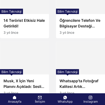
Bilim Teknoloji
Bilim Teknoloji
14 Terörist Etkisiz Hale
Öğrencilere Telefon Ve
Getirildi!
Bilgisayar Desteği
Resmi Gazete’de!
3 yıl önce
3 yıl önce
Bilim Teknoloji
Bilim Teknoloji
Musk, X İçin Yeni
Whatsapp’ta Fotoğraf
Planını Açıkladı: Sesli
Kalitesi Artık
Ve Görüntülü Arama
Düşmeyecek!
3 yıl önce
3 yıl önce
Özelliği!
Anasayfa
İletişim
WhatsApp
Instagram