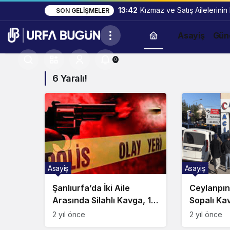
13:42
Kızmaz ve Satış Ailelerinin
SON GELIŞMELER
Asayiş
Gün
0
6 Yaralı!
Asayiş
Asayiş
Şanlıurfa’da İki Aile
Ceylanpın
Arasında Silahlı Kavga, 1
Sopalı Kav
Ölü, 6 Yaralı!
2 yıl önce
2 yıl önce