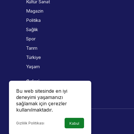
Kültür Sanat
Magazin
Politika
Sağlık
Spor
Tarım
Türkiye
Yaşam
Galeri
Bu web sitesinde en iyi
Foto Galeri
deneyimi yaşamanızı
Video Galeri
sağlamak için çerezler
kullanılmaktadır.
Gizlilik Politikası
Kabul