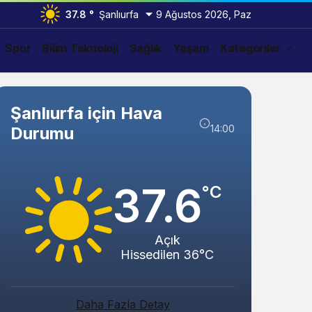
37.8 °
Şanlıurfa
9 Ağustos 2026, Paz
Spor
Bilim Teknoloji
Sağlık
Yaşam
Kategoriler
Şanlıurfa için Hava
14:00
Durumu
37.6
°C
Açık
Hissedilen 36°C
Abacı ve Abul Ailelerinin Mutlu Günü!
Daha Fazla Detay