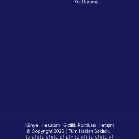
Yol Durumu
Künye
Hesabım
Gizlilik Politikası
İletişim
© Copyright 2026 | Tüm Hakları Saklıdır.
🇩​​​​​🇪​​​​​🇸​​​​​🇮​​​​​🇬​​​​​🇳​​​​​🇪​​​​​🇩​​​​​ 🇧​​​​​🇾​​​​​ 🇮​​​​​🇳​​​​​🇫​​​​​🇮​​​​​🇨​​​​​🇷​​​​​🇪​​​​​🇦​​​​​​​​​​