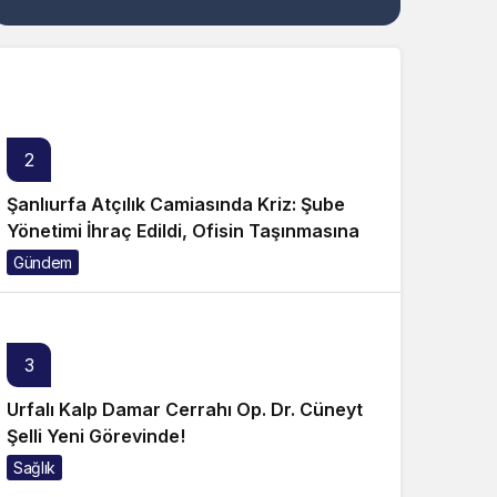
Genel
2
Şanlıurfa Atçılık Camiasında Kriz: Şube
Yönetimi İhraç Edildi, Ofisin Taşınmasına
Tepki Büyüyor!
Gündem
3
Urfalı Kalp Damar Cerrahı Op. Dr. Cüneyt
Şelli Yeni Görevinde!
Sağlık