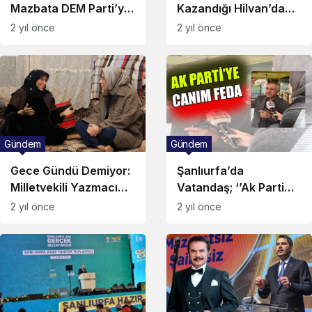
Mazbata DEM Parti’ye
Kazandığı Hilvan’da
Verilecek!
Seçim İptal Oldu!
2 yıl önce
2 yıl önce
Gündem
Gündem
Gece Gündü Demiyor:
Şanlıurfa’da
Milletvekili Yazmacı
Vatandaş; ‘’Ak Parti
Kapı, Kapı Dolaşarak
İçin Kendimi Yakarım’’
2 yıl önce
2 yıl önce
Destek İstiyor!
Dedi!