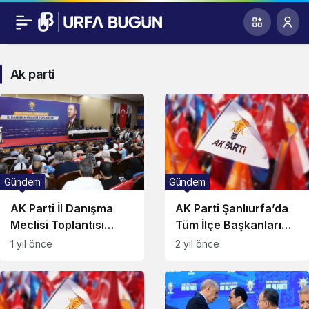
Ak parti
Gündem
Gündem
AK Parti İl Danışma
AK Parti Şanlıurfa’da
Meclisi Toplantısı
Tüm İlçe Başkanları
Yoğun Katılımla
Görevden Alındı!
1 yıl önce
2 yıl önce
Yapıldı!