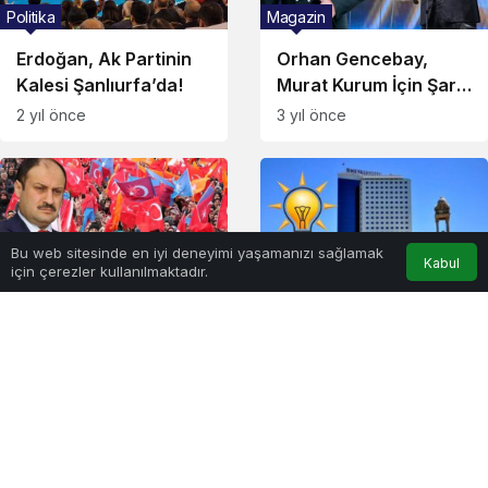
Politika
Magazin
Erdoğan, Ak Partinin
Orhan Gencebay,
Kalesi Şanlıurfa’da!
Murat Kurum İçin Şarkı
Besteledi!
2 yıl önce
3 yıl önce
Bu web sitesinde en iyi deneyimi yaşamanızı sağlamak
Kabul
için çerezler kullanılmaktadır.
Anasayfa
İletişim
WhatsApp
Instagram
Politika
Gündem
Gülpınar Genel
Geri Sayım Başladı: Ak
Merkeze Gidip Ne
Parti Şanlıurfa SKM
Dedi?
Yeri Belirlendi!
3 yıl önce
3 yıl önce