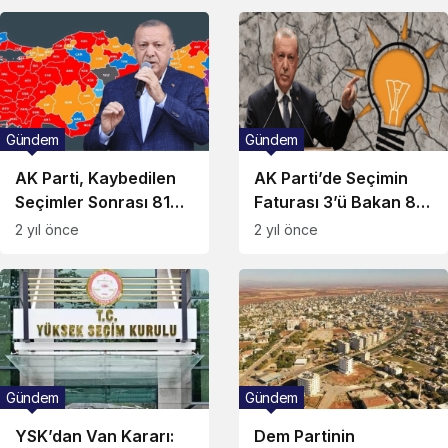
Bakan!
Gündem
Gündem
AK Parti, Kaybedilen
AK Parti’de Seçimin
Seçimler Sonrası 81
Faturası 3’ü Bakan 8
İlde Sahaya İniyor!
Kişiye Kesilecek!
2 yıl önce
2 yıl önce
Gündem
Gündem
YSK’dan Van Kararı:
Dem Partinin