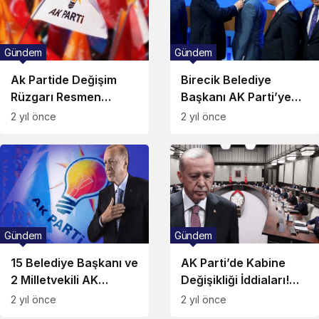
Gündem
Gündem
Ak Partide Değişim
Birecik Belediye
Rüzgarı Resmen
Başkanı AK Parti’ye
Başladı! 2 İlçe Başkanı
Geçti!
2 yıl önce
2 yıl önce
İstifa Etti!
Gündem
Gündem
15 Belediye Başkanı ve
AK Parti’de Kabine
2 Milletvekili AK
Değişikliği İddiaları!
Parti’ye Katılıyor!
İşte Kulislerde Yeri
2 yıl önce
2 yıl önce
Sağlam Denilen 5