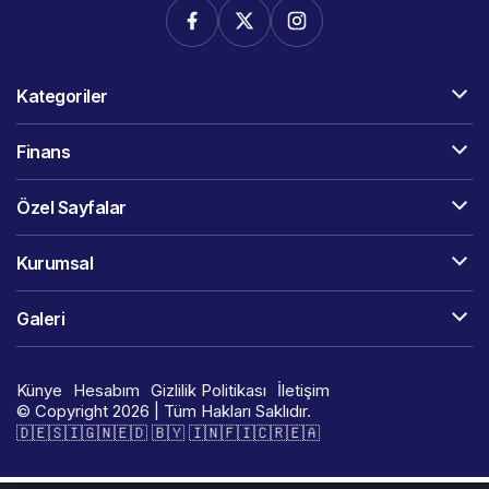
Kategoriler
Finans
Özel Sayfalar
Kurumsal
Galeri
Künye
Hesabım
Gizlilik Politikası
İletişim
© Copyright 2026 | Tüm Hakları Saklıdır.
🇩​​​​​🇪​​​​​🇸​​​​​🇮​​​​​🇬​​​​​🇳​​​​​🇪​​​​​🇩​​​​​ 🇧​​​​​🇾​​​​​ 🇮​​​​​🇳​​​​​🇫​​​​​🇮​​​​​🇨​​​​​🇷​​​​​🇪​​​​​🇦​​​​​​​​​​