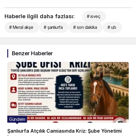
Haberle ilgili daha fazlası:
# isveç
# Meral akşe
# şanlıurfa
# son dakika
# ub
Benzer Haberler
Gündem
Şanlıurfa Atçılık Camiasında Kriz: Şube Yönetimi