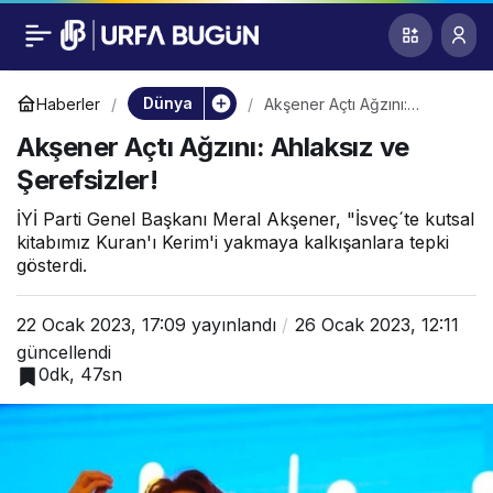
Akşener Açtı Ağzını:
0
Ahlaksız ve
Dünya
Haberler
Akşener Açtı Ağzını:
Ahlaksız ve Şerefsizler!
Akşener Açtı Ağzını: Ahlaksız ve
Şerefsizler!
Şerefsizler!
İYİ Parti Genel Başkanı Meral Akşener, "İsveç´te kutsal
kitabımız Kuran'ı Kerim'i yakmaya kalkışanlara tepki
gösterdi.
22 Ocak 2023, 17:09
yayınlandı
26 Ocak 2023, 12:11
güncellendi
0dk, 47sn