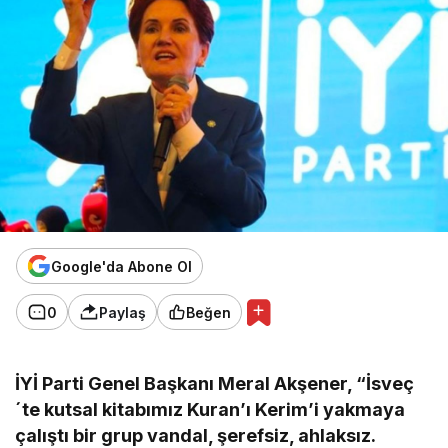
Google'da Abone Ol
0
Paylaş
Beğen
İYİ Parti Genel Başkanı Meral Akşener, “İsveç
´te kutsal kitabımız Kuran’ı Kerim’i yakmaya
çalıştı bir grup vandal, şerefsiz, ahlaksız.