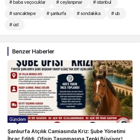
# baba veçocuklar
# ceylanpınar
# istanbul
# sancaktepe
# şanlıurfa
# sondakika
# ub
# üst
Benzer Haberler
Gündem
Şanlıurfa Atçılık Camiasında Kriz: Şube Yönetimi
İhraç Edildi, Ofisin Taşınmasına Tepki Büyüyor!