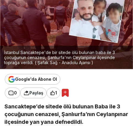
İstanbul Sancaktepe'de bir sitede ölü bulunan baba ile 3
çocuğunun cenazesi, Şanlıurfa'nın Ceylanpınar ilçesinde
toprağa verildi. ( Şafak Sağ - Anadolu Ajansı )
Google'da Abone Ol
0
Paylaş
1
Sancaktepe’de sitede ölü bulunan Baba ile 3
çocuğunun cenazesi, Şanlıurfa’nın Ceylanpınar
ilçesinde yan yana defnedildi.