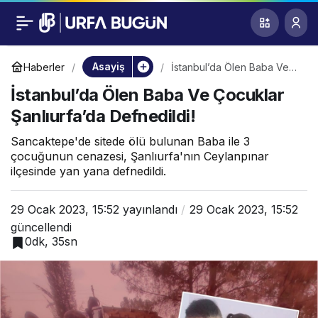
İstanbul’da Ölen Baba
0
Ve Çocuklar
Asayiş
Haberler
İstanbul’da Ölen Baba Ve
Çocuklar Şanlıurfa’da
İstanbul’da Ölen Baba Ve Çocuklar
Defnedildi!
Şanlıurfa’da
Şanlıurfa’da Defnedildi!
Defnedildi!
Sancaktepe'de sitede ölü bulunan Baba ile 3
çocuğunun cenazesi, Şanlıurfa'nın Ceylanpınar
ilçesinde yan yana defnedildi.
29 Ocak 2023, 15:52
yayınlandı
29 Ocak 2023, 15:52
güncellendi
0dk, 35sn