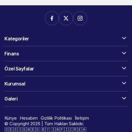
Kategoriler
Finans
Özel Sayfalar
Kurumsal
Galeri
Künye
Hesabım
Gizlilik Politikası
İletişim
© Copyright 2026 | Tüm Hakları Saklıdır.
🇩​​​​​🇪​​​​​🇸​​​​​🇮​​​​​🇬​​​​​🇳​​​​​🇪​​​​​🇩​​​​​ 🇧​​​​​🇾​​​​​ 🇮​​​​​🇳​​​​​🇫​​​​​🇮​​​​​🇨​​​​​🇷​​​​​🇪​​​​​🇦​​​​​​​​​​