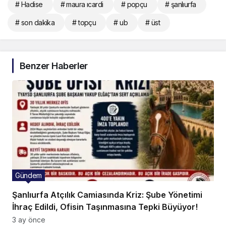
# Hadise
# maura ıcardi
# popçu
# şanlıurfa
# son dakika
# topçu
# ub
# üst
Benzer Haberler
Gündem
Şanlıurfa Atçılık Camiasında Kriz: Şube Yönetimi
İhraç Edildi, Ofisin Taşınmasına Tepki Büyüyor!
3 ay önce