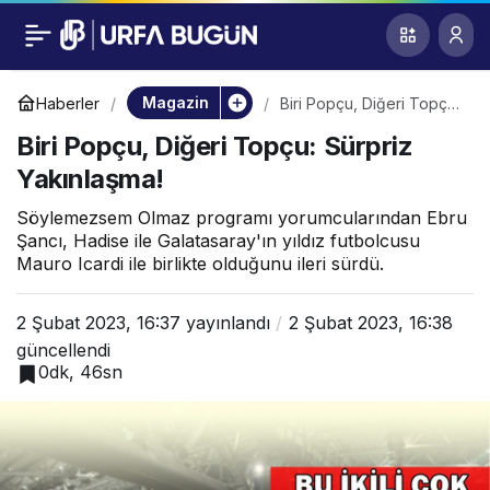
Biri Popçu, Diğeri
0
Topçu: Sürpriz
Magazin
Haberler
Biri Popçu, Diğeri Topçu:
Sürpriz Yakınlaşma!
Biri Popçu, Diğeri Topçu: Sürpriz
Yakınlaşma!
Yakınlaşma!
Söylemezsem Olmaz programı yorumcularından Ebru
Şancı, Hadise ile Galatasaray'ın yıldız futbolcusu
Mauro Icardi ile birlikte olduğunu ileri sürdü.
2 Şubat 2023, 16:37
yayınlandı
2 Şubat 2023, 16:38
güncellendi
0dk, 46sn