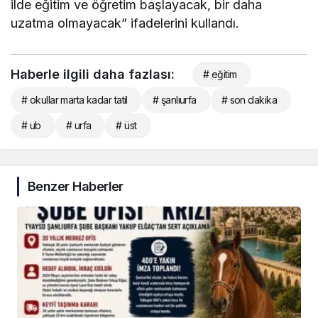
ilde eğitim ve öğretim başlayacak, bir daha
uzatma olmayacak” ifadelerini kullandı.
Haberle ilgili daha fazlası:
# eğitim
# okullar marta kadar tatil
# şanlıurfa
# son dakika
# ub
# urfa
# üst
Benzer Haberler