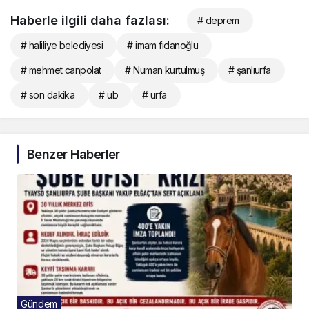
Haberle ilgili daha fazlası:
# deprem
# haliliye belediyesi
# imam fidanoğlu
# mehmet canpolat
# Numan kurtulmuş
# şanlıurfa
# son dakika
# ub
# urfa
Benzer Haberler
Gündem