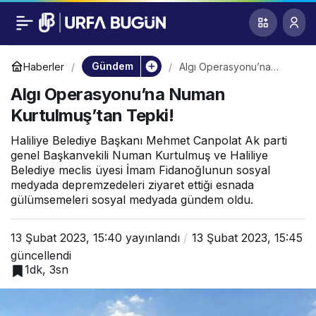
Algı Operasyonu’na
0
Numan Kurtulmuş’tan
Gündem
Haberler
Algı Operasyonu’na
Numan Kurtulmuş’tan
Algı Operasyonu’na Numan
Tepki!
Tepki!
Kurtulmuş’tan Tepki!
Haliliye Belediye Başkanı Mehmet Canpolat Ak parti
genel Başkanvekili Numan Kurtulmuş ve Haliliye
Belediye meclis üyesi İmam Fidanoğlunun sosyal
medyada depremzedeleri ziyaret ettiği esnada
gülümsemeleri sosyal medyada gündem oldu.
13 Şubat 2023, 15:40
yayınlandı
13 Şubat 2023, 15:45
güncellendi
1dk, 3sn