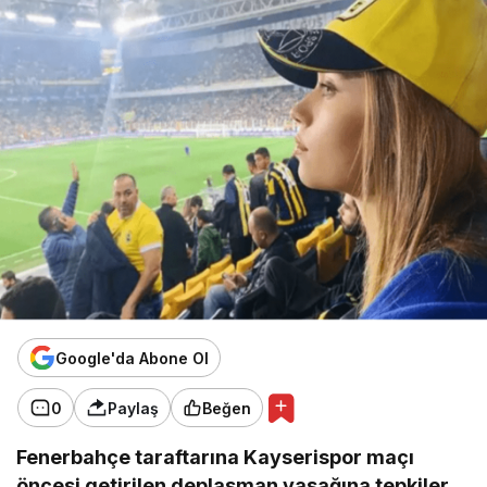
Google'da Abone Ol
0
Paylaş
Beğen
Fenerbahçe taraftarına Kayserispor maçı
öncesi getirilen deplasman yasağına tepkiler