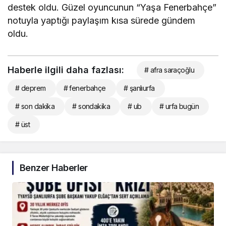
destek oldu. Güzel oyuncunun “Yaşa Fenerbahçe”
notuyla yaptığı paylaşım kısa sürede gündem
oldu.
Haberle ilgili daha fazlası:
# afra saraçoğlu
# deprem
# fenerbahçe
# şanlıurfa
# son dakika
# sondakika
# ub
# urfa bugün
# üst
Benzer Haberler