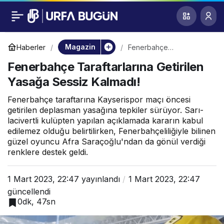
Fenerbahçe
0
Taraftarlarına
Magazin
Haberler
Fenerbahçe
Taraftarlarına Getirilen
Fenerbahçe Taraftarlarına Getirilen
Yasağa Sessiz Kalmadı!
Getirilen Yasağa
Yasağa Sessiz Kalmadı!
Sessiz Kalmadı!
Fenerbahçe taraftarına Kayserispor maçı öncesi
getirilen deplasman yasağına tepkiler sürüyor. Sarı-
lacivertli kulüpten yapılan açıklamada kararın kabul
edilemez olduğu belirtilirken, Fenerbahçeliliğiyle bilinen
güzel oyuncu Afra Saraçoğlu'ndan da gönül verdiği
renklere destek geldi.
1 Mart 2023, 22:47
yayınlandı
1 Mart 2023, 22:47
güncellendi
0dk, 47sn