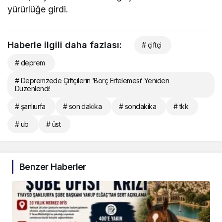
yürürlüğe girdi.
Haberle ilgili daha fazlası:
# çiftçi
# deprem
# Depremzede Çiftçilerin ‘Borç Ertelemesi’ Yeniden
Düzenlendi!
# şanlıurfa
# son dakika
# sondakika
# tkk
# ub
# üst
Benzer Haberler