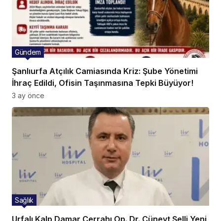
Gündem
Şanlıurfa Atçılık Camiasında Kriz: Şube Yönetimi
İhraç Edildi, Ofisin Taşınmasına Tepki Büyüyor!
3 ay önce
Sağlık
Urfalı Kalp Damar Cerrahı Op. Dr. Cüneyt Şelli Yeni