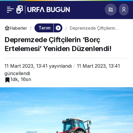
Depremzede
0
Çiftçilerin ‘Borç
Tarım
Haberler
Depremzede Çiftçilerin
‘Borç Ertelemesi’ Yeniden
Depremzede Çiftçilerin ‘Borç
Düzenlendi!
Ertelemesi’ Yeniden
Ertelemesi’ Yeniden Düzenlendi!
Düzenlendi!
11 Mart 2023, 13:41
yayınlandı
11 Mart 2023, 13:41
güncellendi
1dk, 16sn