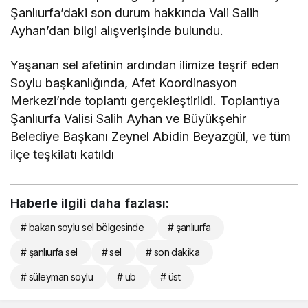
Şanlıurfa’daki son durum hakkında Vali Salih
Ayhan’dan bilgi alışverişinde bulundu.
Yaşanan sel afetinin ardından ilimize teşrif eden
Soylu başkanlığında, Afet Koordinasyon
Merkezi’nde toplantı gerçekleştirildi. Toplantıya
Şanlıurfa Valisi Salih Ayhan ve Büyükşehir
Belediye Başkanı Zeynel Abidin Beyazgül, ve tüm
ilçe teşkilatı katıldı
Haberle ilgili daha fazlası:
# bakan soylu sel bölgesinde
# şanlıurfa
# şanlıurfa sel
# sel
# son dakika
# süleyman soylu
# ub
# üst