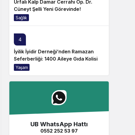
Urfalı Kalp Damar Cerrahı Op. Dr.
Cüneyt Şelli Yeni Görevinde!
Sağlık
4
İyilik İyidir Derneği’nden Ramazan
Seferberliği: 1400 Aileye Gıda Kolisi
Yaşam
UB WhatsApp Hattı
0552 252 53 97