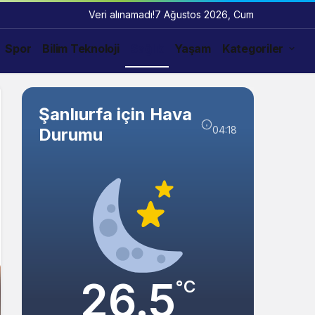
Veri alınamadı!
7 Ağustos 2026, Cum
Spor
Bilim Teknoloji
Sağlık
Yaşam
Kategoriler
Şanlıurfa için Hava
04:18
Durumu
26.5
°C