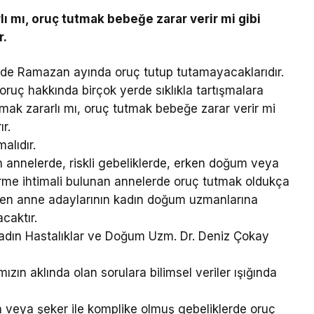
ı mı, oruç tutmak bebeğe zarar verir mi gibi
r.
si de Ramazan ayında oruç tutup tutamayacaklarıdır.
 oruç hakkında birçok yerde sıklıkla tartışmalara
tmak zararlı mı, oruç tutmak bebeğe zarar verir mi
ır.
alıdır.
n annelerde, riskli gebeliklerde, erken doğum veya
rme ihtimali bulunan annelerde oruç tutmak oldukça
teyen anne adaylarının kadın doğum uzmanlarına
acaktır.
Kadın Hastalıklar ve Doğum Uzm. Dr. Deniz Çokay
ızın aklında olan sorulara bilimsel veriler ışığında
yon veya şeker ile komplike olmuş gebeliklerde oruç