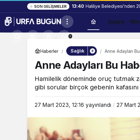
13:40
Haliliye Belediyesi’nden 
SON GELIŞMELER
Asayiş
Gün
0
Sağlık
Haberler
Anne Adayları Bu
Anne Adayları Bu Habe
Hamilelik döneminde oruç tutmak za
gibi sorular birçok gebenin kafasını k
27 Mart 2023, 12:16
yayınlandı
27 Mart 2