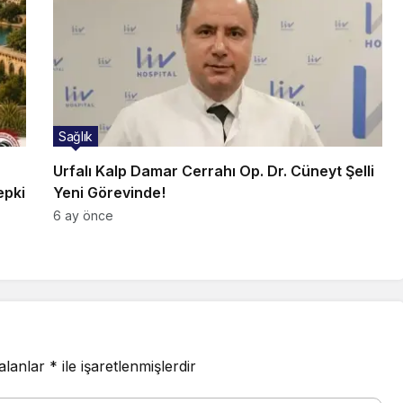
Sağlık
Urfalı Kalp Damar Cerrahı Op. Dr. Cüneyt Şelli
epki
Yeni Görevinde!
6 ay önce
 alanlar
*
ile işaretlenmişlerdir