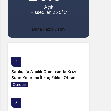
Açık
Hissedilen 26.5°C
Abacı ve Abul Ailelerinin Mutlu Günü!
Daha Fazla Detay
Genel
2
Şanlıurfa Atçılık Camiasında Kriz:
Şube Yönetimi İhraç Edildi, Ofisin
Taşınmasına Tepki Büyüyor!
Gündem
3