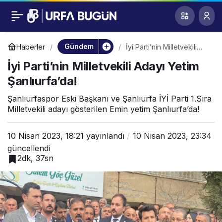
İyi Parti’nin
0
Milletvekili Adayı
Gündem
Haberler
İyi Parti’nin Milletvekili
Adayı Yetim Şanlıurfa’da!
İyi Parti’nin Milletvekili Adayı Yetim
Yetim Şanlıurfa’da!
Şanlıurfa’da!
Şanlıurfaspor Eski Başkanı ve Şanlıurfa İYİ Parti 1.Sıra
Milletvekili adayı gösterilen Emin yetim Şanlıurfa’da!
10 Nisan 2023, 18:21
yayınlandı
10 Nisan 2023, 23:34
güncellendi
2dk, 37sn