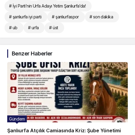
# İyi Parti’nin Urfa Adayı Yetim Şanlıurfa’da!
# şanlıurfa iyi parti
# şanlıurfaspor
# son dakika
# ub
# urfa
# üst
Benzer Haberler
Gündem
Şanlıurfa Atçılık Camiasında Kriz: Şube Yönetimi