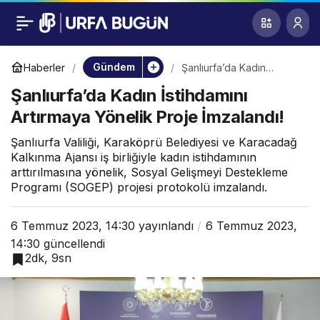
Şanlıurfa’da Kadın
0
İstihdamını Artırmaya
Gündem
Haberler
Şanlıurfa’da Kadın
İstihdamını Artırmaya
Şanlıurfa’da Kadın İstihdamını
Yönelik Proje İmzalandı!
Yönelik Proje
Artırmaya Yönelik Proje İmzalandı!
İmzalandı!
Şanlıurfa Valiliği, Karaköprü Belediyesi ve Karacadağ
Kalkınma Ajansı iş birliğiyle kadın istihdamının
arttırılmasına yönelik, Sosyal Gelişmeyi Destekleme
Programı (SOGEP) projesi protokolü imzalandı.
6 Temmuz 2023, 14:30
yayınlandı
6 Temmuz 2023,
14:30
güncellendi
2dk, 9sn