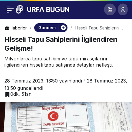
Hisseli Tapu
0
Sahiplerini
Gündem
Haberler
Hisseli Tapu Sahiplerini
İlgilendiren Gelişme!
Hisseli Tapu Sahiplerini İlgilendiren
İlgilendiren Gelişme!
Gelişme!
Milyonlarca tapu sahibini ve tapu mirasçılarını
ilgilendiren hisseli tapu satışında detaylar netleşti.
28 Temmuz 2023, 13:50
yayınlandı
28 Temmuz 2023,
13:50
güncellendi
0dk, 51sn