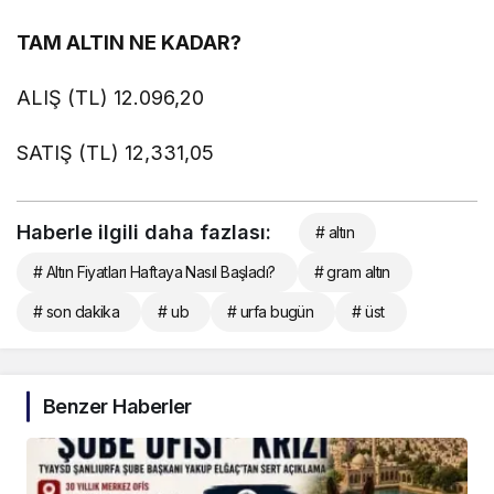
TAM ALTIN NE KADAR?
ALIŞ (TL) 12.096,20
SATIŞ (TL) 12,331,05
Haberle ilgili daha fazlası:
# altın
# Altın Fiyatları Haftaya Nasıl Başladı?
# gram altın
# son dakika
# ub
# urfa bugün
# üst
Benzer Haberler