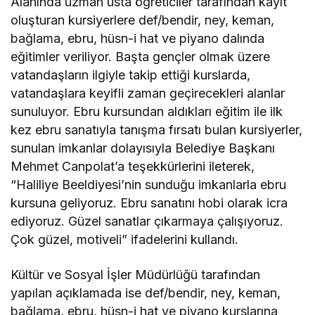
Alanında uzman usta öğreticiler tarafından kayıt
oluşturan kursiyerlere def/bendir, ney, keman,
bağlama, ebru, hüsn-i hat ve piyano dalında
eğitimler veriliyor. Başta gençler olmak üzere
vatandaşların ilgiyle takip ettiği kurslarda,
vatandaşlara keyifli zaman geçirecekleri alanlar
sunuluyor. Ebru kursundan aldıkları eğitim ile ilk
kez ebru sanatıyla tanışma fırsatı bulan kursiyerler,
sunulan imkanlar dolayısıyla Belediye Başkanı
Mehmet Canpolat’a teşekkürlerini ileterek,
“Haliliye Beeldiyesi’nin sunduğu imkanlarla ebru
kursuna geliyoruz. Ebru sanatını hobi olarak icra
ediyoruz. Güzel sanatlar çıkarmaya çalışıyoruz.
Çok güzel, motiveli” ifadelerini kullandı.
Kültür ve Sosyal İşler Müdürlüğü tarafından
yapılan açıklamada ise def/bendir, ney, keman,
bağlama, ebru, hüsn-i hat ve piyano kurslarına