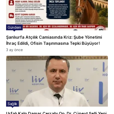
Gündem
Şanlıurfa Atçılık Camiasında Kriz: Şube Yönetimi
İhraç Edildi, Ofisin Taşınmasına Tepki Büyüyor!
3 ay önce
Sağlık
Urfalı Kalp Damar Cerrahı Op. Dr. Cüneyt Şelli Yeni