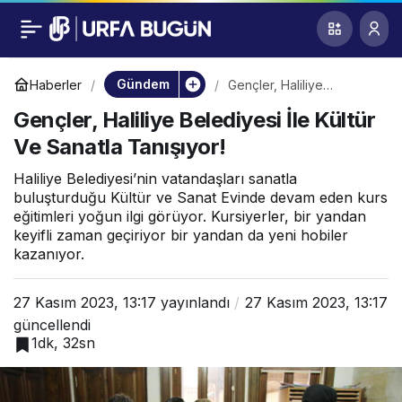
Gençler, Haliliye
0
Belediyesi İle Kültür
Gündem
Haberler
Gençler, Haliliye
Belediyesi İle Kültür Ve
Gençler, Haliliye Belediyesi İle Kültür
Sanatla Tanışıyor!
Ve Sanatla Tanışıyor!
Ve Sanatla Tanışıyor!
Haliliye Belediyesi’nin vatandaşları sanatla
buluşturduğu Kültür ve Sanat Evinde devam eden kurs
eğitimleri yoğun ilgi görüyor. Kursiyerler, bir yandan
keyifli zaman geçiriyor bir yandan da yeni hobiler
kazanıyor.
27 Kasım 2023, 13:17
yayınlandı
27 Kasım 2023, 13:17
güncellendi
1dk, 32sn