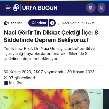
Naci Görür’ün Dikkat
0
Çektiği İlçe: 8
Gündem
Haberler
Naci Görür’ün Dikkat
Çektiği İlçe: 8 Şiddetinde
Naci Görür’ün Dikkat Çektiği İlçe: 8
Deprem Bekliyoruz!
Şiddetinde Deprem
Şiddetinde Deprem Bekliyoruz!
Bekliyoruz!
Yer Bilimci Prof. Dr. Naci Görür, İstanbul'un Silivri
ilçesiyle ilgili uyarılarda bulunarak "Silivri'de 8
şiddetinde deprem bekleniyor.
30 Kasım 2023, 21:07
yayınlandı
30 Kasım 2023,
21:07
güncellendi
1dk, 3sn