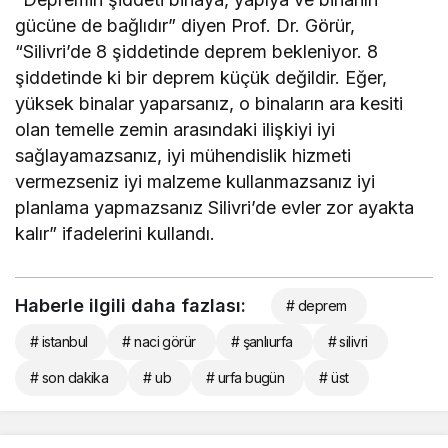
gücüne de bağlıdır” diyen Prof. Dr. Görür,
“Silivri’de 8 şiddetinde deprem bekleniyor. 8
şiddetinde ki bir deprem küçük değildir. Eğer,
yüksek binalar yaparsanız, o binaların ara kesiti
olan temelle zemin arasındaki ilişkiyi iyi
sağlayamazsanız, iyi mühendislik hizmeti
vermezseniz iyi malzeme kullanmazsanız iyi
planlama yapmazsanız Silivri’de evler zor ayakta
kalır” ifadelerini kullandı.
Haberle ilgili daha fazlası:
# deprem
# istanbul
# naci görür
# şanlıurfa
# silivri
# son dakika
# ub
# urfa bugün
# üst