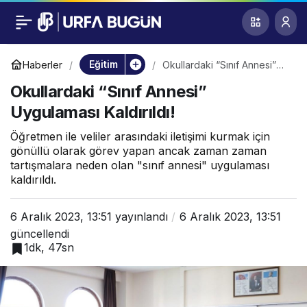
Okullardaki “Sınıf
0
Annesi” Uygulaması
Eğitim
Haberler
Okullardaki “Sınıf Annesi”
Uygulaması Kaldırıldı!
Okullardaki “Sınıf Annesi”
Kaldırıldı!
Uygulaması Kaldırıldı!
Öğretmen ile veliler arasındaki iletişimi kurmak için
gönüllü olarak görev yapan ancak zaman zaman
tartışmalara neden olan "sınıf annesi" uygulaması
kaldırıldı.
6 Aralık 2023, 13:51
yayınlandı
6 Aralık 2023, 13:51
güncellendi
1dk, 47sn