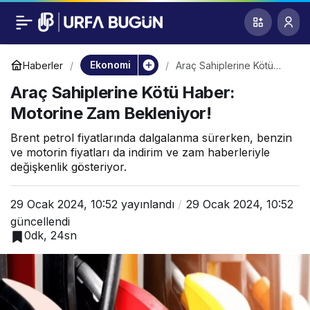
Araç Sahiplerine Kötü
0
Haber: Motorine Zam
Ekonomi
Haberler
Araç Sahiplerine Kötü
Haber: Motorine Zam
Araç Sahiplerine Kötü Haber:
Bekleniyor!
Bekleniyor!
Motorine Zam Bekleniyor!
Brent petrol fiyatlarında dalgalanma sürerken, benzin
ve motorin fiyatları da indirim ve zam haberleriyle
değişkenlik gösteriyor.
29 Ocak 2024, 10:52
yayınlandı
29 Ocak 2024, 10:52
güncellendi
0dk, 24sn