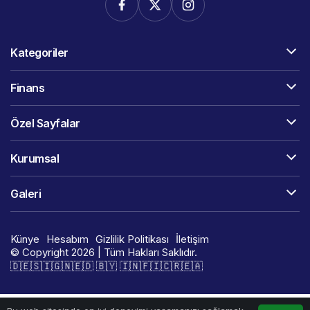
Kategoriler
Finans
Özel Sayfalar
Kurumsal
Galeri
Künye
Hesabım
Gizlilik Politikası
İletişim
© Copyright 2026 | Tüm Hakları Saklıdır.
🇩​​​​​🇪​​​​​🇸​​​​​🇮​​​​​🇬​​​​​🇳​​​​​🇪​​​​​🇩​​​​​ 🇧​​​​​🇾​​​​​ 🇮​​​​​🇳​​​​​🇫​​​​​🇮​​​​​🇨​​​​​🇷​​​​​🇪​​​​​🇦​​​​​​​​​​