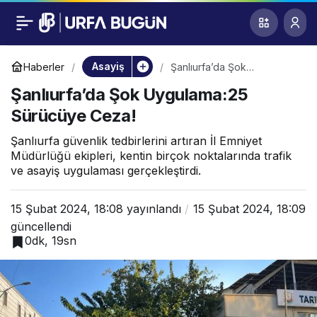
Şanlıurfa’da Şok
0
Uygulama:25
Asayiş
Haberler
Şanlıurfa’da Şok
Uygulama:25 Sürücüye
Şanlıurfa’da Şok Uygulama:25
Ceza!
Sürücüye Ceza!
Sürücüye Ceza!
Şanlıurfa güvenlik tedbirlerini artıran İl Emniyet
Müdürlüğü ekipleri, kentin birçok noktalarında trafik
ve asayiş uygulaması gerçekleştirdi.
15 Şubat 2024, 18:08
yayınlandı
15 Şubat 2024, 18:09
güncellendi
0dk, 19sn