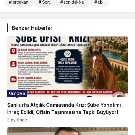
# erbakan
# Sert
# son dakika
# ub
Benzer Haberler
Gündem
Şanlıurfa Atçılık Camiasında Kriz: Şube Yönetimi
İhraç Edildi, Ofisin Taşınmasına Tepki Büyüyor!
3 ay önce