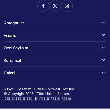
Kategoriler
Finans
Özel Sayfalar
Kurumsal
Galeri
Künye
Hesabım
Gizlilik Politikası
İletişim
© Copyright 2026 | Tüm Hakları Saklıdır.
🇩​​​​​🇪​​​​​🇸​​​​​🇮​​​​​🇬​​​​​🇳​​​​​🇪​​​​​🇩​​​​​ 🇧​​​​​🇾​​​​​ 🇮​​​​​🇳​​​​​🇫​​​​​🇮​​​​​🇨​​​​​🇷​​​​​🇪​​​​​🇦​​​​​​​​​​