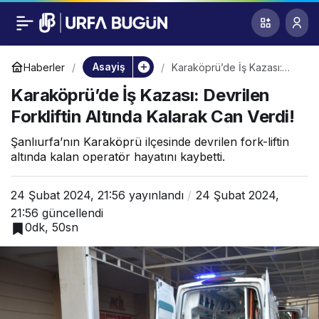
Karaköprü’de İş
0
Kazası: Devrilen
Asayiş
Haberler
Karaköprü’de İş Kazası:
Devrilen Forkliftin Altında
Karaköprü’de İş Kazası: Devrilen
Kalarak Can Verdi!
Forkliftin Altında
Forkliftin Altında Kalarak Can Verdi!
Kalarak Can Verdi!
Şanlıurfa’nın Karaköprü ilçesinde devrilen fork-liftin
altında kalan operatör hayatını kaybetti.
24 Şubat 2024, 21:56
yayınlandı
24 Şubat 2024,
21:56
güncellendi
0dk, 50sn