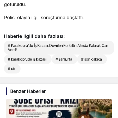
götürüldü.
Polis, olayla ilgili soruşturma başlattı.
Haberle ilgili daha fazlası:
# Karaköprü’de İş Kazası: Devrilen Forkliftin Altında Kalarak Can
Verdi!
# karaköprüde iş kazası
# şanlıurfa
# son dakika
# ub
Benzer Haberler