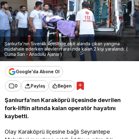
Şanlıurfa'nın Siverek ilçesinde ekili alanda çıkan yangına
müdahale ederken alevlerin arasında kalan 2 kişi yaralandı. (
Cuma Sarı - Anadolu Ajansı )
Google'da Abone Ol
0
Paylaş
Beğen
Şanlıurfa’nın Karaköprü ilçesinde devrilen
fork-liftin altında kalan operatör hayatını
kaybetti.
Olay Karaköprü ilçesine bağlı Seyrantepe