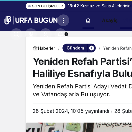
13:42
Kızmaz ve Satış Ailelerinin
SON GELIŞMELER
Asayiş
Gün
0
Gündem
Haberler
Yeniden Refah P
Yeniden Refah Partisi
Haliliye Esnafıyla Bul
Yeniden Refah Partisi Adayı Vedat Do
ve Vatandaşlarla Buluşuyor.
28 Şubat 2024, 10:05
yayınlandı
28 Şub