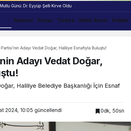
 Mutlu Günü: Dr. Eyyüp Şelli Kirve Oldu
dem
Ekonomi
Dünya
Türkiye
Kültür Sanat
Politika
artisi’nin Adayı Vedat Doğar, Haliliye Esnafıyla Buluştu!
’nin Adayı Vedat Doğar,
uştu!
ğar, Haliliye Belediye Başkanlığı İçin Esnaf
at 2024, 10:05
güncellendi
0dk, 50sn