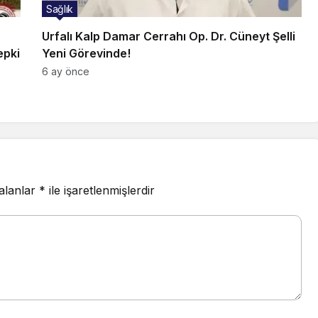
Sağlık
Urfalı Kalp Damar Cerrahı Op. Dr. Cüneyt Şelli
epki
Yeni Görevinde!
6 ay önce
 alanlar
*
ile işaretlenmişlerdir