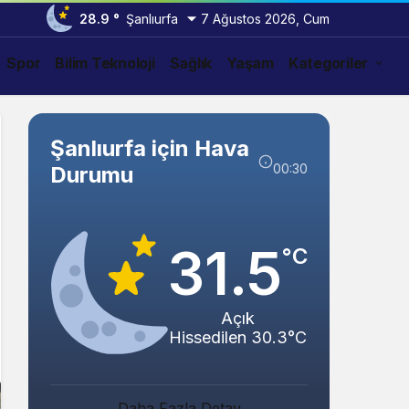
28.9 °
Şanlıurfa
7 Ağustos 2026, Cum
Spor
Bilim Teknoloji
Sağlık
Yaşam
Kategoriler
Şanlıurfa için Hava
00:30
Durumu
31.5
°C
Açık
Hissedilen 30.3°C
Abacı ve Abul Ailelerinin Mutlu Günü!
Daha Fazla Detay