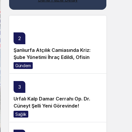
Genel
2
Şanlıurfa Atçılık Camiasında Kriz:
Şube Yönetimi İhraç Edildi, Ofisin
Taşınmasına Tepki Büyüyor!
Gündem
3
Urfalı Kalp Damar Cerrahı Op. Dr.
Cüneyt Şelli Yeni Görevinde!
Sağlık