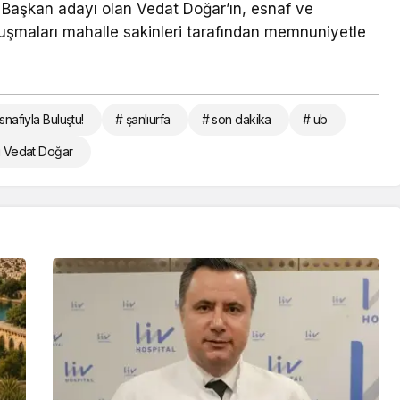
e Başkan adayı olan Vedat Doğar’ın, esnaf ve
uşmaları mahalle sakinleri tarafından memnuniyetle
Esnafıyla Buluştu!
# şanlıurfa
# son dakika
# ub
yı Vedat Doğar