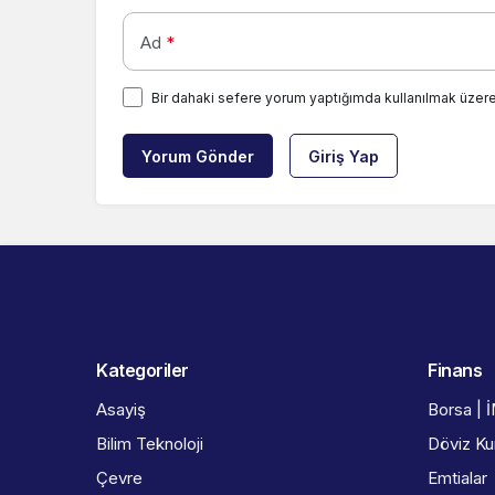
Ad
*
Bir dahaki sefere yorum yaptığımda kullanılmak üzere
Yorum Gönder
Giriş Yap
Kategoriler
Finans
Asayiş
Borsa | 
Bilim Teknoloji
Döviz Kur
Çevre
Emtialar