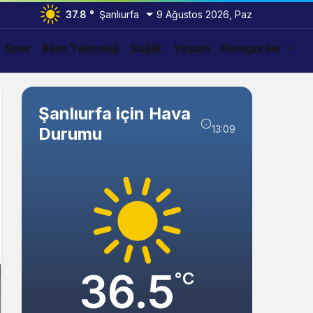
37.8 °
Şanlıurfa
9 Ağustos 2026, Paz
Spor
Bilim Teknoloji
Sağlık
Yaşam
Kategoriler
Şanlıurfa için Hava
13:09
Durumu
36.5
°C