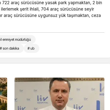
 722 araç sürücüsüne yasak park yapmaktan, 2 bin
erlemek şerit ihlali, 704 araç sürücüsüne seyir
ğır araç sürücüsüne uygunsuz yük taşımaktan, ceza
 il emniyet müdürlüğü
# son dakika
# ub