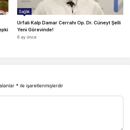
Sağlık
Urfalı Kalp Damar Cerrahı Op. Dr. Cüneyt Şelli
epki
Yeni Görevinde!
6 ay önce
 alanlar
*
ile işaretlenmişlerdir