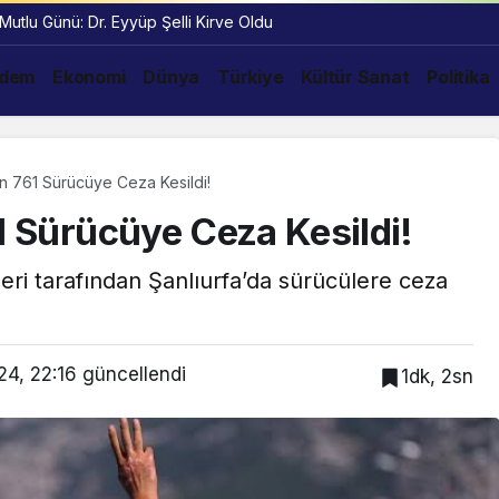
 Mutlu Günü: Dr. Eyyüp Şelli Kirve Oldu
dem
Ekonomi
Dünya
Türkiye
Kültür Sanat
Politika
in 761 Sürücüye Ceza Kesildi!
61 Sürücüye Ceza Kesildi!
ri tarafından Şanlıurfa’da sürücülere ceza
24, 22:16
güncellendi
1dk, 2sn