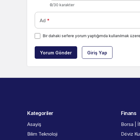
0
/30 karakter
Ad
*
Bir dahaki sefere yorum yaptığımda kullanılmak üzere
Yorum Gönder
Giriş Yap
Kategoriler
Finans
Asayiş
Borsa | 
Bilim Teknoloji
Döviz Kur