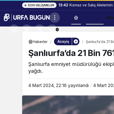
13:42
Kızmaz ve Satış Ailelerinin
SON GELIŞMELER
Asayiş
Gün
0
Asayiş
Haberler
Şanlıurfa’da 21 B
Şanlıurfa’da 21 Bin 7
Şanlıurfa emniyet müdürülüğü ekiple
yağdı.
4 Mart 2024, 22:16
yayınlandı
4 Mart 20