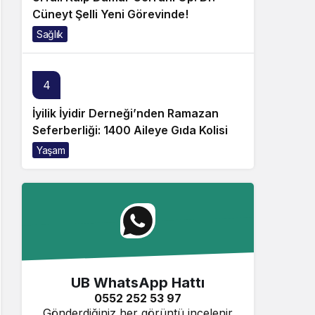
Cüneyt Şelli Yeni Görevinde!
Sağlık
4
İyilik İyidir Derneği’nden Ramazan
Seferberliği: 1400 Aileye Gıda Kolisi
Yaşam
UB WhatsApp Hattı
0552 252 53 97
Gönderdiğiniz her görüntü incelenir