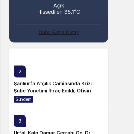
Açık
Hissedilen 35.1°C
Abacı ve Abul Ailelerinin Mutlu Günü!
Daha Fazla Detay
Genel
2
Şanlıurfa Atçılık Camiasında Kriz:
Şube Yönetimi İhraç Edildi, Ofisin
Taşınmasına Tepki Büyüyor!
Gündem
3
Urfalı Kalp Damar Cerrahı Op. Dr.