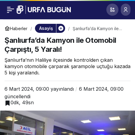
Şanlıurfa’da Kamyon
0
ile Otomobil Çarpıştı,
Asayiş
Haberler
Şanlıurfa’da Kamyon ile
Otomobil Çarpıştı, 5 Yaralı!
Şanlıurfa’da Kamyon ile Otomobil
5 Yaralı!
Çarpıştı, 5 Yaralı!
Şanlıurfa’nın Haliliye ilçesinde kontrolden çıkan
kamyon otomobile çarparak şarampole uçtuğu kazada
5 kişi yaralandı.
6 Mart 2024, 09:00
yayınlandı
6 Mart 2024, 09:00
güncellendi
0dk, 49sn