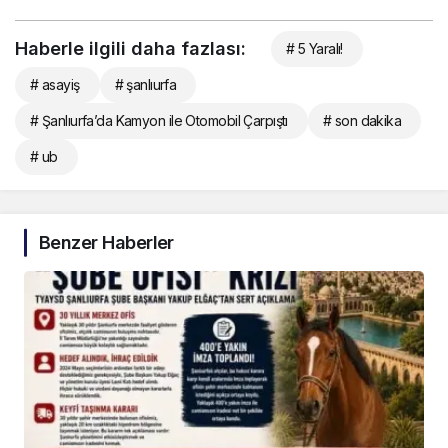
Haberle ilgili daha fazlası:
# 5 Yaralı!
# asayiş
# şanlıurfa
# Şanlıurfa’da Kamyon ile Otomobil Çarpıştı
# son dakika
# ub
Benzer Haberler