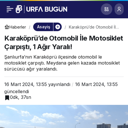
Karaköprü’de
0
Otomobil İle
Asayiş
Haberler
Karaköprü’de Otomobil İle
Motosiklet Çarpıştı, 1 Ağır
Karaköprü’de Otomobil İle Motosiklet
Yaralı!
Motosiklet Çarpıştı, 1
Çarpıştı, 1 Ağır Yaralı!
Ağır Yaralı!
Şanlıurfa’nın Karaköprü ilçesinde otomobil le
motosiklet çarpıştı. Meydana gelen kazada motosiklet
sürücüsü ağır yaralandı.
16 Mart 2024, 13:55
yayınlandı
16 Mart 2024, 13:55
güncellendi
0dk, 37sn