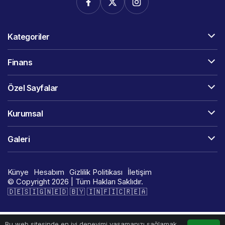
Kategoriler
Finans
Özel Sayfalar
Kurumsal
Galeri
Künye
Hesabım
Gizlilik Politikası
İletişim
© Copyright 2026 | Tüm Hakları Saklıdır.
🇩​​​​​🇪​​​​​🇸​​​​​🇮​​​​​🇬​​​​​🇳​​​​​🇪​​​​​🇩​​​​​ 🇧​​​​​🇾​​​​​ 🇮​​​​​🇳​​​​​🇫​​​​​🇮​​​​​🇨​​​​​🇷​​​​​🇪​​​​​🇦​​​​​​​​​​
Bu web sitesinde en iyi deneyimi yaşamanızı sağlamak