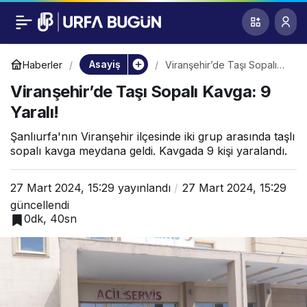
Viranşehir’de Taşı
0
Sopalı Kavga: 9
Asayiş
Haberler
Viranşehir’de Taşı Sopalı
Kavga: 9 Yaralı!
Viranşehir’de Taşı Sopalı Kavga: 9
Yaralı!
Yaralı!
Şanlıurfa'nın Viranşehir ilçesinde iki grup arasında taşlı
sopalı kavga meydana geldi. Kavgada 9 kişi yaralandı.
27 Mart 2024, 15:29
yayınlandı
27 Mart 2024, 15:29
güncellendi
0dk, 40sn