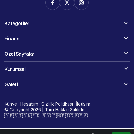
Kategoriler
Finans
Özel Sayfalar
Kurumsal
Galeri
Künye
Hesabım
Gizlilik Politikası
İletişim
© Copyright 2026 | Tüm Hakları Saklıdır.
🇩​​​​​🇪​​​​​🇸​​​​​🇮​​​​​🇬​​​​​🇳​​​​​🇪​​​​​🇩​​​​​ 🇧​​​​​🇾​​​​​ 🇮​​​​​🇳​​​​​🇫​​​​​🇮​​​​​🇨​​​​​🇷​​​​​🇪​​​​​🇦​​​​​​​​​​