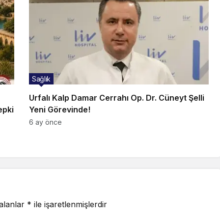
Sağlık
Urfalı Kalp Damar Cerrahı Op. Dr. Cüneyt Şelli
epki
Yeni Görevinde!
6 ay önce
 alanlar
*
ile işaretlenmişlerdir