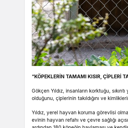
“KÖPEKLERİN TAMAMI KISIR, ÇİPLERİ TA
Gökçen Yıldız, insanların korktuğu, sıkıntı
olduğunu, çiplerinin takıldığını ve kimliklerin
Yıldız, yerel hayvan koruma görevlisi olm
evinin hayvan refahı ve çevre sağlığı açı
ardından 180 köpeğin havlaması ve kendis