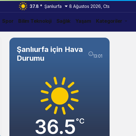
37.8 °
Şanlıurfa
8 Ağustos 2026, Cts
Spor
Bilim Teknoloji
Sağlık
Yaşam
Kategoriler
Şanlıurfa için Hava
13:01
Durumu
36.5
°C