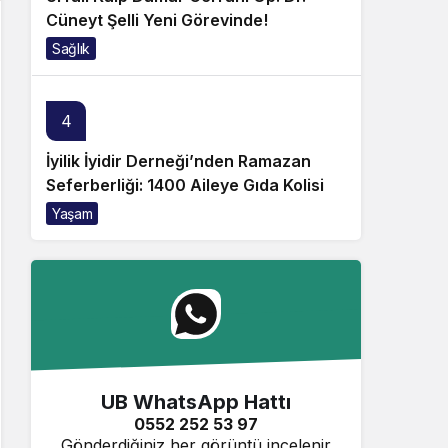
Cüneyt Şelli Yeni Görevinde!
Sağlık
4
İyilik İyidir Derneği’nden Ramazan
Seferberliği: 1400 Aileye Gıda Kolisi
Yaşam
UB WhatsApp Hattı
0552 252 53 97
Gönderdiğiniz her görüntü incelenir