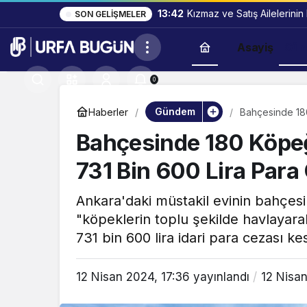
13:42
Kızmaz ve Satış Ailelerinin
SON GELIŞMELER
Asayiş
Gün
0
Gündem
Haberler
Bahçesinde 180
Kesildi!
Bahçesinde 180 Köpeğ
731 Bin 600 Lira Para 
Ankara'daki müstakil evinin bahçe
"köpeklerin toplu şekilde havlayarak
731 bin 600 lira idari para cezası kes
12 Nisan 2024, 17:36
yayınlandı
12 Nisan