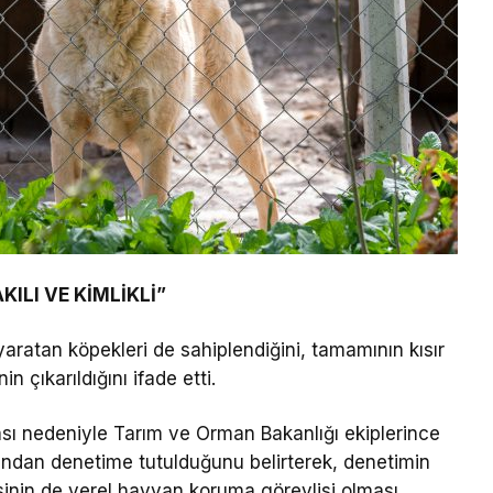
KILI VE KİMLİKLİ”
 yaratan köpekleri de sahiplendiğini, tamamının kısır
in çıkarıldığını ifade etti.
ası nedeniyle Tarım ve Orman Bakanlığı ekiplerince
sından denetime tutulduğunu belirterek, denetimin
inin de yerel hayvan koruma görevlisi olması