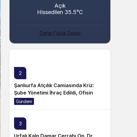
Açık
Hissedilen 35.5°C
Abacı ve Abul Ailelerinin Mutlu Günü!
Daha Fazla Detay
Genel
2
Şanlıurfa Atçılık Camiasında Kriz:
Şube Yönetimi İhraç Edildi, Ofisin
Taşınmasına Tepki Büyüyor!
Gündem
3
Urfalı Kalp Damar Cerrahı Op. Dr.