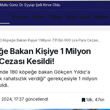
 Mutlu Günü: Dr. Eyyüp Şelli Kirve Oldu
dem
Ekonomi
Dünya
Türkiye
Kültür Sanat
Politika
 Köpeğe Bakan Kişiye 1 Milyon 731 Bin 600 Lira Para Cezası
e Bakan Kişiye 1 Milyon
Cezası Kesildi!
sinde 180 köpeğe bakan Gökçen Yıldız'a
 rahatsızlık verdiği" gerekçesiyle 1 milyon
ildi.
 2024, 17:37
güncellendi
1dk, 47sn