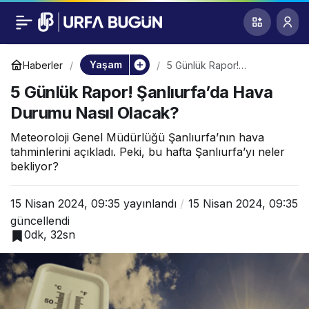
5 Günlük Rapor!
0
Şanlıurfa’da Hava
Yaşam
Haberler
5 Günlük Rapor!
Şanlıurfa’da Hava Durumu
5 Günlük Rapor! Şanlıurfa’da Hava
Nasıl Olacak?
Durumu Nasıl
Durumu Nasıl Olacak?
Olacak?
Meteoroloji Genel Müdürlüğü Şanlıurfa’nın hava
tahminlerini açıkladı. Peki, bu hafta Şanlıurfa’yı neler
bekliyor?
15 Nisan 2024, 09:35
yayınlandı
15 Nisan 2024, 09:35
güncellendi
0dk, 32sn