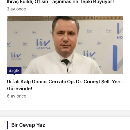
İhraç Edildi, Ofisin Taşınmasına Tepki Büyüyor!
3 ay önce
Sağlık
Urfalı Kalp Damar Cerrahı Op. Dr. Cüneyt Şelli Yeni
Görevinde!
6 ay önce
Bir Cevap Yaz