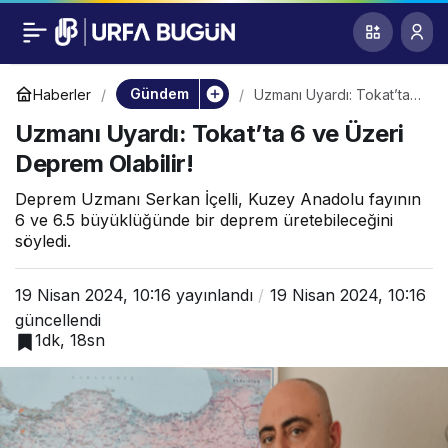
Uzmanı Uyardı:
0
Tokat’ta 6 ve Üzeri
Gündem
Haberler
Uzmanı Uyardı: Tokat’ta 6
ve Üzeri Deprem Olabilir!
Uzmanı Uyardı: Tokat’ta 6 ve Üzeri
Deprem Olabilir!
Deprem Olabilir!
Deprem Uzmanı Serkan İçelli, Kuzey Anadolu fayının
6 ve 6.5 büyüklüğünde bir deprem üretebileceğini
söyledi.
19 Nisan 2024, 10:16
yayınlandı
19 Nisan 2024, 10:16
güncellendi
1dk, 18sn