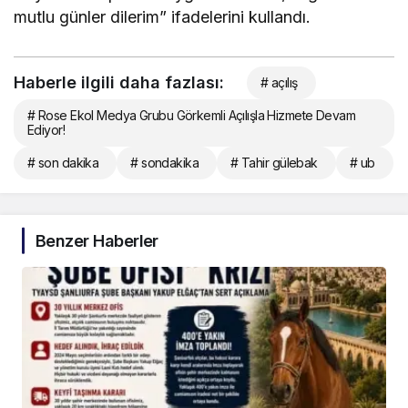
mutlu günler dilerim” ifadelerini kullandı.
Haberle ilgili daha fazlası:
# açılış
# Rose Ekol Medya Grubu Görkemli Açılışla Hizmete Devam
Ediyor!
# son dakika
# sondakika
# Tahir gülebak
# ub
Benzer Haberler