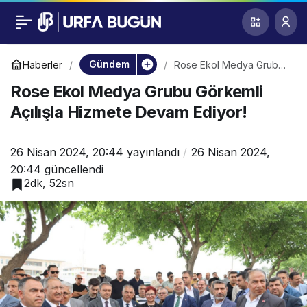
Rose Ekol Medya
0
Grubu Görkemli
Gündem
Haberler
Rose Ekol Medya Grubu
Görkemli Açılışla Hizmete
Rose Ekol Medya Grubu Görkemli
Devam Ediyor!
Açılışla Hizmete
Açılışla Hizmete Devam Ediyor!
Devam Ediyor!
26 Nisan 2024, 20:44
yayınlandı
26 Nisan 2024,
20:44
güncellendi
2dk, 52sn