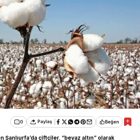
Paylaş
0
Beğen
Şanlıurfa’da çiftçiler, “beyaz altın” olarak