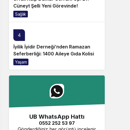
Cüneyt Şelli Yeni Görevinde!
Sağlık
4
İyilik İyidir Derneği’nden Ramazan
Seferberliği: 1400 Aileye Gıda Kolisi
Yaşam
UB WhatsApp Hattı
0552 252 53 97
Gönderdiğiniz her görüntü incelenir