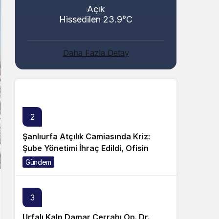
Açık
Hissedilen 23.9°C
Abacı ve Abul Ailelerinin Mutlu Günü!
Daha Fazla Detay
Genel
2
Şanlıurfa Atçılık Camiasında Kriz:
Şube Yönetimi İhraç Edildi, Ofisin
Taşınmasına Tepki Büyüyor!
Gündem
3
Urfalı Kalp Damar Cerrahı Op. Dr.