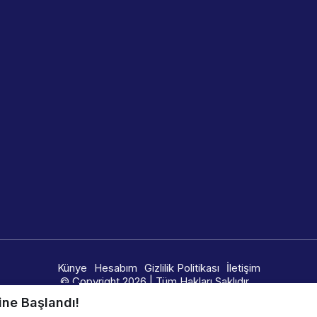
Künye
Hesabım
Gizlilik Politikası
İletişim
© Copyright 2026 | Tüm Hakları Saklıdır.
🇩​​​​​🇪​​​​​🇸​​​​​🇮​​​​​🇬​​​​​🇳​​​​​🇪​​​​​🇩​​​​​ 🇧​​​​​🇾​​​​​ 🇮​​​​​🇳​​​​​🇫​​​​​🇮​​​​​🇨​​​​​🇷​​​​​🇪​​​​​🇦​​​​​​​​​​
ine Başlandı!