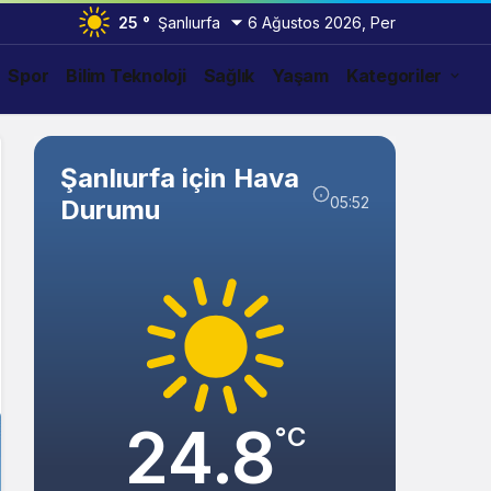
25 °
Şanlıurfa
6 Ağustos 2026, Per
Spor
Bilim Teknoloji
Sağlık
Yaşam
Kategoriler
Şanlıurfa için Hava
05:52
Durumu
24.8
°C