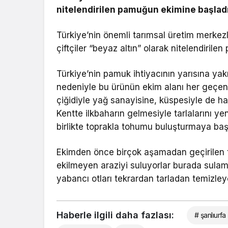
nitelendirilen pamuğun ekimine başladı
Türkiye’nin önemli tarımsal üretim merkez
çiftçiler “beyaz altın” olarak nitelendiril
Türkiye’nin pamuk ihtiyacının yarısına yakın
nedeniyle bu ürünün ekim alanı her geçen yıl
çiğidiyle yağ sanayisine, küspesiyle de 
Kentte ilkbaharın gelmesiyle tarlalarını ye
birlikte toprakla tohumu buluşturmaya baş
Ekimden önce birçok aşamadan geçirilen tarl
ekilmeyen araziyi suluyorlar burada sulama
yabancı otları tekrardan tarladan temizle
Haberle ilgili daha fazlası:
# şanlıurfa