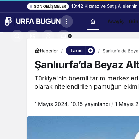
13:42
Kızmaz ve Satış Ailelerinin
SON GELIŞMELER
Asayiş
Gün
0
Tarım
Haberler
Şanlıurfa’da Beya
Şanlıurfa’da Beyaz Al
Türkiye'nin önemli tarım merkezlerin
olarak nitelendirilen pamuğun ekimi
1 Mayıs 2024, 10:15
yayınlandı
1 Mayıs 2