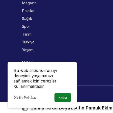
Magazin
Politika
Sağlık
Spor
Tarım
Türkiye
Yaşam
Galeri
Bu web sitesinde en iyi
Foto Galeri
deneyimi yaşamanızı
Video Galeri
sağlamak için çerezler
kullanılmaktadır.
Gizlilik Politikası
Kabul
Şanlıurfa’da Beyaz Altın Pamuk Ekim