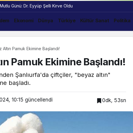
 Mutlu Günü: Dr. Eyyüp Şelli Kirve Oldu
dem
Ekonomi
Dünya
Türkiye
Kültür Sanat
Politika
z Altın Pamuk Ekimine Başlandı!
tın Pamuk Ekimine Başlandı!
den Şanlıurfa'da çiftçiler, "beyaz altın"
ne başladı.
024, 10:15
güncellendi
0dk, 53sn