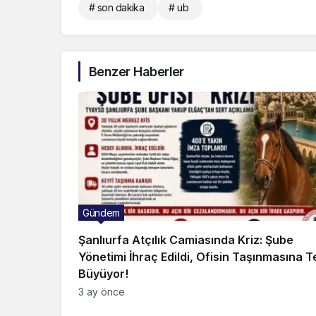
# son dakika
# ub
Benzer Haberler
Gündem
Şanlıurfa Atçılık Camiasında Kriz: Şube
Yönetimi İhraç Edildi, Ofisin Taşınmasına T
Büyüyor!
3 ay önce