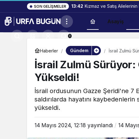
13:42
Kızmaz ve Satış Ailelerinin
SON GELIŞMELER
Asayiş
Gün
0
Gündem
Haberler
İsrail Zulmü Sü
İsrail Zulmü Sürüyor:
Yükseldi!
İsrail ordusunun Gazze Şeridi'ne 7
saldırılarda hayatını kaybedenlerin 
yükseldi.
14 Mayıs 2024, 12:18
yayınlandı
14 Mayıs