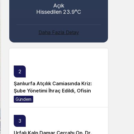
Açık
Hissedilen 23.9°C
Abacı ve Abul Ailelerinin Mutlu Günü!
Daha Fazla Detay
Genel
2
Şanlıurfa Atçılık Camiasında Kriz:
Şube Yönetimi İhraç Edildi, Ofisin
Taşınmasına Tepki Büyüyor!
Gündem
3
Urfalı Kalp Damar Cerrahı Op. Dr.