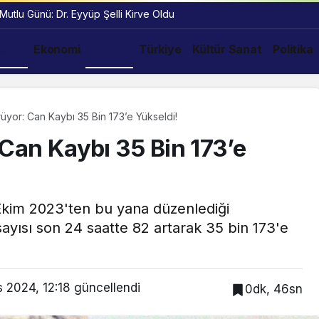
 Mutlu Günü: Dr. Eyyüp Şelli Kirve Oldu
dem
Ekonomi
Dünya
Türkiye
Kültür Sanat
Politika
rüyor: Can Kaybı 35 Bin 173’e Yükseldi!
 Can Kaybı 35 Bin 173’e
 Ekim 2023'ten bu yana düzenlediği
sayısı son 24 saatte 82 artarak 35 bin 173'e
 2024, 12:18
güncellendi
0dk, 46sn