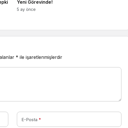
epki
Yeni Görevinde!
5 ay önce
 alanlar
*
ile işaretlenmişlerdir
E-Posta
*