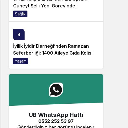
Cüneyt Şelli Yeni Görevinde!
Sağlık
4
İyilik İyidir Derneği’nden Ramazan
Seferberliği: 1400 Aileye Gıda Kolisi
Yaşam
UB WhatsApp Hattı
0552 252 53 97
Gönderdiğiniz her görüntü incelenir