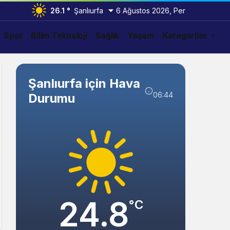
26.1 °
Şanlıurfa
6 Ağustos 2026, Per
Spor
Bilim Teknoloji
Sağlık
Yaşam
Kategoriler
Şanlıurfa için Hava
06:44
Durumu
24.8
°C