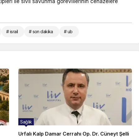
pleri ile sivil savunma görevlilerinin cenazelere
# israil
# son dakika
# ub
Sağlık
Urfalı Kalp Damar Cerrahı Op. Dr. Cüneyt Şelli