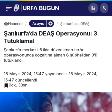
Şanlıurfa’da DEAŞ
0
Operasyonu: 3
Asayiş
Haberler
Şanlıurfa’da DEAŞ
Operasyonu: 3 Tutuklama!
Şanlıurfa’da DEAŞ Operasyonu: 3
Tutuklama!
Tutuklama!
Şanlıurfa merkezli 6 ilde düzenlenen terör
operasyonunda gözaltına alınan 8 şüpheliden 3’ü
tutuklandı.
16 Mayıs 2024, 15:47
yayınlandı
16 Mayıs 2024,
15:47
güncellendi
0dk, 30sn