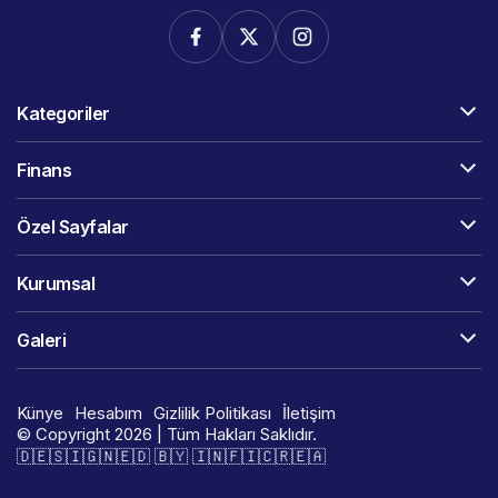
Kategoriler
Finans
Özel Sayfalar
Kurumsal
Galeri
Künye
Hesabım
Gizlilik Politikası
İletişim
© Copyright 2026 | Tüm Hakları Saklıdır.
🇩​​​​​🇪​​​​​🇸​​​​​🇮​​​​​🇬​​​​​🇳​​​​​🇪​​​​​🇩​​​​​ 🇧​​​​​🇾​​​​​ 🇮​​​​​🇳​​​​​🇫​​​​​🇮​​​​​🇨​​​​​🇷​​​​​🇪​​​​​🇦​​​​​​​​​​