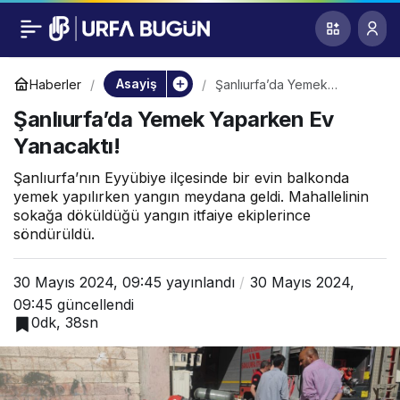
Şanlıurfa’da Yemek
0
Yaparken Ev
Asayiş
Haberler
Şanlıurfa’da Yemek
Yaparken Ev Yanacaktı!
Şanlıurfa’da Yemek Yaparken Ev
Yanacaktı!
Yanacaktı!
Şanlıurfa’nın Eyyübiye ilçesinde bir evin balkonda
yemek yapılırken yangın meydana geldi. Mahallelinin
sokağa döküldüğü yangın itfaiye ekiplerince
söndürüldü.
30 Mayıs 2024, 09:45
yayınlandı
30 Mayıs 2024,
09:45
güncellendi
0dk, 38sn