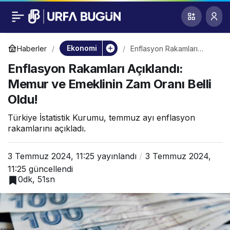
Enflasyon Rakamları
0
Açıklandı: Memur ve
Ekonomi
Haberler
Enflasyon Rakamları
Açıklandı: Memur ve
Enflasyon Rakamları Açıklandı:
Emeklinin Zam Oranı Belli
Emeklinin Zam Oranı
Oldu!
Memur ve Emeklinin Zam Oranı Belli
Oldu!
Belli Oldu!
Türkiye İstatistik Kurumu, temmuz ayı enflasyon
rakamlarını açıkladı.
3 Temmuz 2024, 11:25
yayınlandı
3 Temmuz 2024,
11:25
güncellendi
0dk, 51sn