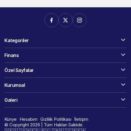
Kategoriler
Finans
Özel Sayfalar
Kurumsal
Galeri
Künye
Hesabım
Gizlilik Politikası
İletişim
© Copyright 2026 | Tüm Hakları Saklıdır.
🇩​​​​​🇪​​​​​🇸​​​​​🇮​​​​​🇬​​​​​🇳​​​​​🇪​​​​​🇩​​​​​ 🇧​​​​​🇾​​​​​ 🇮​​​​​🇳​​​​​🇫​​​​​🇮​​​​​🇨​​​​​🇷​​​​​🇪​​​​​🇦​​​​​​​​​​