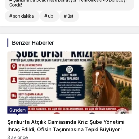
Gördü!
# son dakika
# ub
# üst
Benzer Haberler
Gündem
Şanlıurfa Atçılık Camiasında Kriz: Şube Yönetimi
İhraç Edildi, Ofisin Taşınmasına Tepki Büyüyor!
3 ay önce