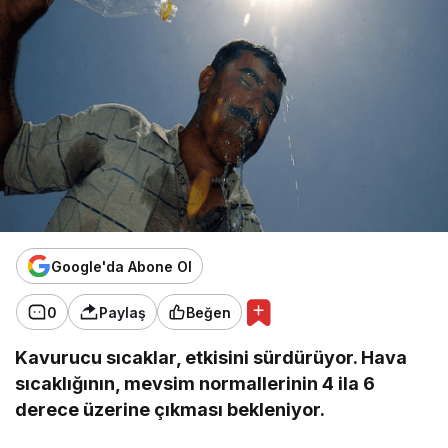
Google'da Abone Ol
0
Paylaş
Beğen
Kavurucu sıcaklar, etkisini sürdürüyor. Hava
sıcaklığının, mevsim normallerinin 4 ila 6
derece üzerine çıkması bekleniyor.