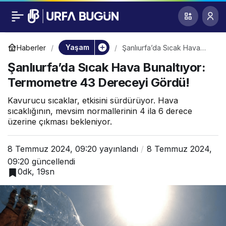
Şanlıurfa’da Sıcak
0
Hava Bunaltıyor:
Yaşam
Haberler
Şanlıurfa’da Sıcak Hava
Bunaltıyor: Termometre 43
Şanlıurfa’da Sıcak Hava Bunaltıyor:
Dereceyi Gördü!
Termometre 43
Termometre 43 Dereceyi Gördü!
Dereceyi Gördü!
Kavurucu sıcaklar, etkisini sürdürüyor. Hava
sıcaklığının, mevsim normallerinin 4 ila 6 derece
üzerine çıkması bekleniyor.
8 Temmuz 2024, 09:20
yayınlandı
8 Temmuz 2024,
09:20
güncellendi
0dk, 19sn