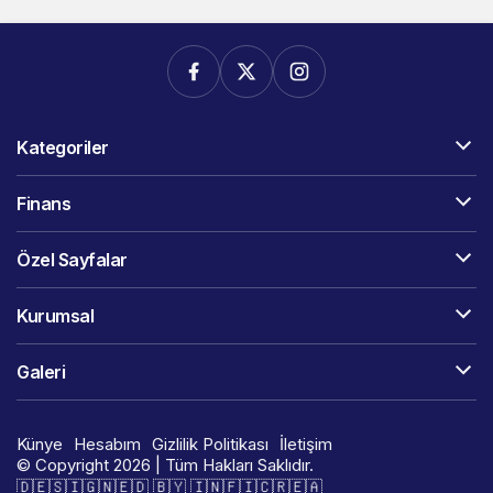
Kategoriler
Finans
Özel Sayfalar
Kurumsal
Galeri
Künye
Hesabım
Gizlilik Politikası
İletişim
© Copyright 2026 | Tüm Hakları Saklıdır.
🇩​​​​​🇪​​​​​🇸​​​​​🇮​​​​​🇬​​​​​🇳​​​​​🇪​​​​​🇩​​​​​ 🇧​​​​​🇾​​​​​ 🇮​​​​​🇳​​​​​🇫​​​​​🇮​​​​​🇨​​​​​🇷​​​​​🇪​​​​​🇦​​​​​​​​​​