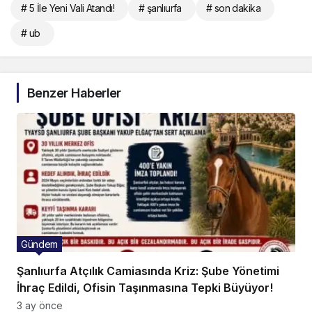
# 5 İle Yeni Vali Atandı!
# şanlıurfa
# son dakika
# ub
Benzer Haberler
Gündem
Şanlıurfa Atçılık Camiasında Kriz: Şube Yönetimi
İhraç Edildi, Ofisin Taşınmasına Tepki Büyüyor!
3 ay önce