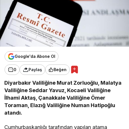
Google'da Abone Ol
0
Paylaş
Beğen
Diyarbakır Valiliğine Murat Zorluoğlu, Malatya
Valiliğine Seddar Yavuz, Kocaeli Valiliğine
İlhami Aktaş, Çanakkale Valiliğine Ömer
Toraman, Elazığ Valiliğine Numan Hatipoğlu
atandı.
Cumhurbaşkanlığı tarafından yapılan atama