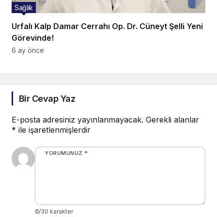
Sağlık
Urfalı Kalp Damar Cerrahı Op. Dr. Cüneyt Şelli Yeni
Görevinde!
6 ay önce
Bir Cevap Yaz
E-posta adresiniz yayınlanmayacak.
Gerekli alanlar
*
ile işaretlenmişlerdir
YORUMUNUZ
*
0
/30 karakter