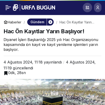
Hac Ön Kayıtlar Yarın
0
Başlıyor!
Gündem
Haberler
Hac Ön Kayıtlar Yarın
Başlıyor!
Hac Ön Kayıtlar Yarın Başlıyor!
Diyanet İşleri Başkanlığı 2025 yılı Hac Organizasyonu
kapsamında ön kayıt ve kayıt yenileme işlemleri yarın
başlıyor.
4 Ağustos 2024, 11:18
yayınlandı
4 Ağustos 2024,
11:19
güncellendi
0dk, 28sn