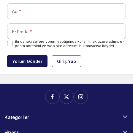
Ad
*
E-Posta
*
Bir dahaki sefere yorum yaptığımda kullanılmak üzere adımı, e-
posta adresimi ve web site adresimi bu tarayıcıya kaydet.
Yorum Gönder
Giriş Yap
Kategoriler
Finans