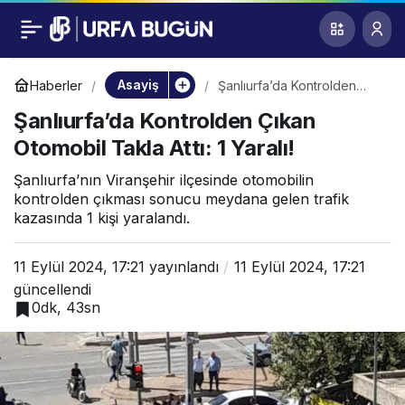
Şanlıurfa’da
0
Kontrolden Çıkan
Asayiş
Haberler
Şanlıurfa’da Kontrolden
Çıkan Otomobil Takla Attı: 1
Şanlıurfa’da Kontrolden Çıkan
Yaralı!
Otomobil Takla Attı: 1
Otomobil Takla Attı: 1 Yaralı!
Yaralı!
Şanlıurfa’nın Viranşehir ilçesinde otomobilin
kontrolden çıkması sonucu meydana gelen trafik
kazasında 1 kişi yaralandı.
11 Eylül 2024, 17:21
yayınlandı
11 Eylül 2024, 17:21
güncellendi
0dk, 43sn