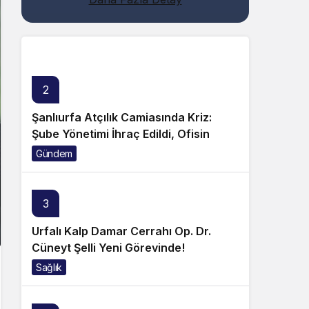
Genel
2
Şanlıurfa Atçılık Camiasında Kriz:
Şube Yönetimi İhraç Edildi, Ofisin
Taşınmasına Tepki Büyüyor!
Gündem
3
Urfalı Kalp Damar Cerrahı Op. Dr.
Cüneyt Şelli Yeni Görevinde!
Sağlık