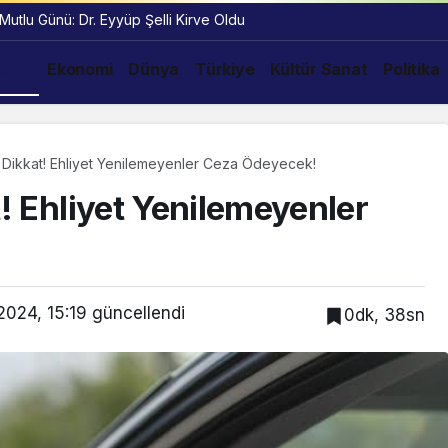
 Mutlu Günü: Dr. Eyyüp Şelli Kirve Oldu
dem
Ekonomi
Dünya
Türkiye
Kültür Sanat
Politika
ar Dikkat! Ehliyet Yenilemeyenler Ceza Ödeyecek!
t! Ehliyet Yenilemeyenler
2024, 15:19
güncellendi
0dk, 38sn