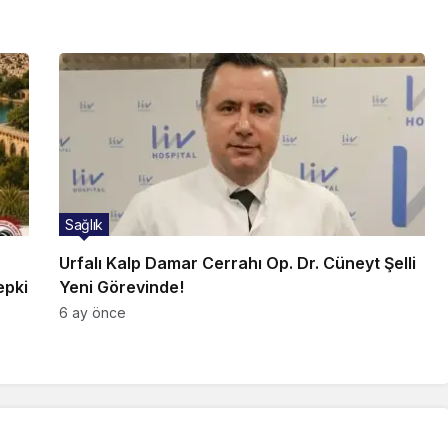
Sağlık
Urfalı Kalp Damar Cerrahı Op. Dr. Cüneyt Şelli
epki
Yeni Görevinde!
6 ay önce