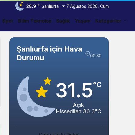
28.9 °
Şanlıurfa
7 Ağustos 2026, Cum
Spor
Bilim Teknoloji
Sağlık
Yaşam
Kategoriler
Şanlıurfa için Hava
00:30
Durumu
31.5
°C
Açık
Hissedilen 30.3°C
Abacı ve Abul Ailelerinin Mutlu Günü!
Daha Fazla Detay