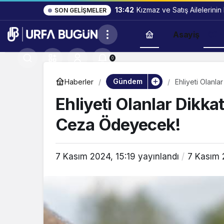
13:42
Kızmaz ve Satış Ailelerinin
SON GELIŞMELER
Asayiş
Gün
0
Gündem
Haberler
Ehliyeti Olanl
Ehliyeti Olanlar Dikka
Ceza Ödeyecek!
7 Kasım 2024, 15:19
yayınlandı
7 Kasım 