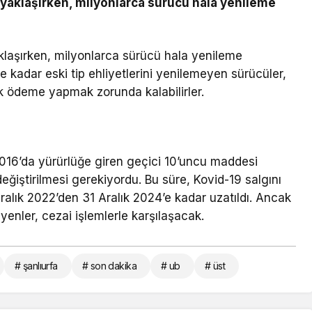
e yaklaşırken, milyonlarca sürücü hala yenileme
aklaşırken, milyonlarca sürücü hala yenileme
 kadar eski tip ehliyetlerini yenilemeyen sürücüler,
ek ödeme yapmak zorunda kalabilirler.
 2016’da yürürlüğe giren geçici 10’uncu maddesi
değiştirilmesi gerekiyordu. Bu süre, Kovid-19 salgını
Aralık 2022’den 31 Aralık 2024’e kadar uzatıldı. Ancak
eyenler, cezai işlemlerle karşılaşacak.
# şanlıurfa
# son dakika
# ub
# üst