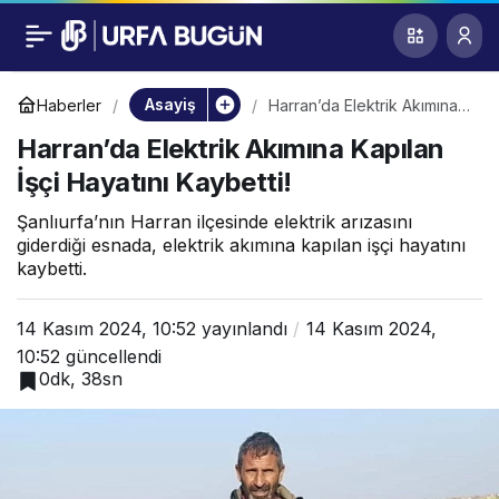
Harran’da Elektrik
0
Akımına Kapılan İşçi
Asayiş
Haberler
Harran’da Elektrik Akımına
Kapılan İşçi Hayatını
Harran’da Elektrik Akımına Kapılan
Kaybetti!
Hayatını Kaybetti!
İşçi Hayatını Kaybetti!
Şanlıurfa’nın Harran ilçesinde elektrik arızasını
giderdiği esnada, elektrik akımına kapılan işçi hayatını
kaybetti.
14 Kasım 2024, 10:52
yayınlandı
14 Kasım 2024,
10:52
güncellendi
0dk, 38sn