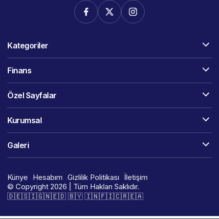
Kategoriler
Finans
Özel Sayfalar
Kurumsal
Galeri
Künye
Hesabım
Gizlilik Politikası
İletişim
© Copyright 2026 | Tüm Hakları Saklıdır.
🇩​​​​​🇪​​​​​🇸​​​​​🇮​​​​​🇬​​​​​🇳​​​​​🇪​​​​​🇩​​​​​ 🇧​​​​​🇾​​​​​ 🇮​​​​​🇳​​​​​🇫​​​​​🇮​​​​​🇨​​​​​🇷​​​​​🇪​​​​​🇦​​​​​​​​​​