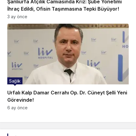
Şanlıurfa Atçılık Camiasında Kriz: Şube Yönetimi
İhraç Edildi, Ofisin Taşınmasına Tepki Büyüyor!
3 ay önce
Sağlık
Urfalı Kalp Damar Cerrahı Op. Dr. Cüneyt Şelli Yeni
Görevinde!
6 ay önce