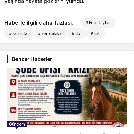
yaşında hayata gözlerini yumdu.
Haberle ilgili daha fazlası:
# Ferdi tayfur
# şanlıurfa
# son dakika
# ub
# üst
Benzer Haberler
Gündem