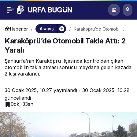
Karaköprü’de
0
Otomobil Takla Attı: 2
Asayiş
Haberler
Karaköprü’de Otomobil
Takla Attı: 2 Yaralı
Karaköprü’de Otomobil Takla Attı: 2
Yaralı
Yaralı
Şanlıurfa’nın Karaköprü İlçesinde kontrolden çıkan
otomobilin takla atması sonucu meydana gelen kazada
2 kişi yaralandı.
30 Ocak 2025, 10:27
yayınlandı
30 Ocak 2025, 10:28
güncellendi
0dk, 33sn