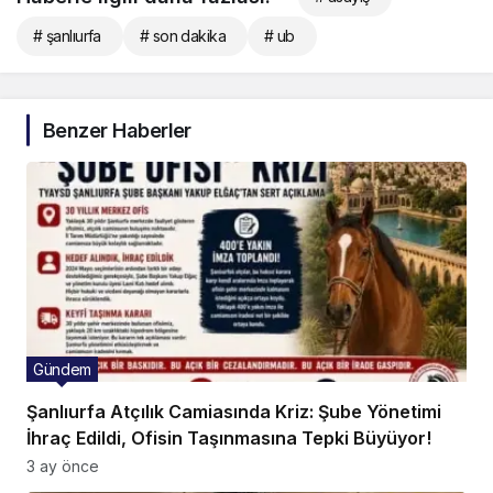
# şanlıurfa
# son dakika
# ub
Benzer Haberler
Gündem
Şanlıurfa Atçılık Camiasında Kriz: Şube Yönetimi
İhraç Edildi, Ofisin Taşınmasına Tepki Büyüyor!
3 ay önce