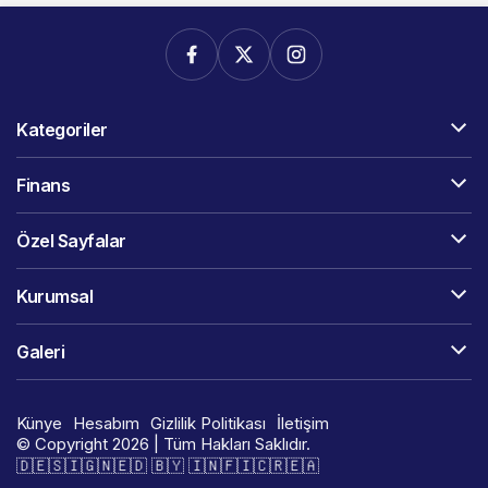
Kategoriler
Finans
Özel Sayfalar
Kurumsal
Galeri
Künye
Hesabım
Gizlilik Politikası
İletişim
© Copyright 2026 | Tüm Hakları Saklıdır.
🇩​​​​​🇪​​​​​🇸​​​​​🇮​​​​​🇬​​​​​🇳​​​​​🇪​​​​​🇩​​​​​ 🇧​​​​​🇾​​​​​ 🇮​​​​​🇳​​​​​🇫​​​​​🇮​​​​​🇨​​​​​🇷​​​​​🇪​​​​​🇦​​​​​​​​​​