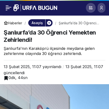
Şanlıurfa’da 30
0
Öğrenci Yemekten
Asayiş
Haberler
Şanlıurfa’da 30 Öğrenci
Yemekten Zehirlendi!
Şanlıurfa’da 30 Öğrenci Yemekten
Zehirlendi!
Zehirlendi!
Şanlıurfa'nın Karaköprü ilçesinde meydana gelen
zehirlenme olayında 30 öğrenci zehirlendi.
13 Şubat 2025, 11:07
yayınlandı
13 Şubat 2025, 11:07
güncellendi
0dk, 44sn