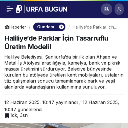
Haliliye’de Parklar
0
İçin Tasarruflu Üretim
Gündem
Haberler
Haliliye’de Parklar İçin
Tasarruflu Üretim Modeli!
Haliliye’de Parklar İçin Tasarruflu
Modeli!
Üretim Modeli!
Haliliye Belediyesi, Şanlıurfa’da bir ilk olan Ahşap ve
Metal-İş Atölyesi aracılığıyla, kamelya, bank ve piknik
masası üretimini sürdürüyor. Belediye bünyesinde
kurulan bu atölyede üretilen kent mobilyaları, ustaların
titiz çalışmaları sonucu tamamlanarak park ve yeşil
alanlarda vatandaşların kullanımına sunuluyor.
12 Haziran 2025, 10:47
yayınlandı
12 Haziran 2025,
10:47
güncellendi
1dk, 3sn